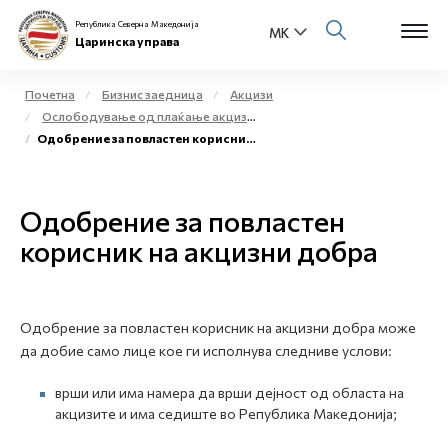
Република Северна Македонија
Царинска управа
Почетна
Бизнис заедница
Акцизи
Ослободување од плаќање акциза и повластено користење на акцизни добра
Open s
Одобрение за повластен корисник на акцизни добра
За нас
Open s
Физички лица
Одобрение за повластен
Open s
корисник на акцизни добра
Бизнис заедница
Open s
Е-Царина
Одобрение за повластен корисник на акцизни добра може
Open s
Медиа центар
да добие само лице кое ги исполнува следниве услови:
врши или има намера да врши дејност од областа на
Контакт
акцизите и има седиште во Република Македонија;
Е-Весник