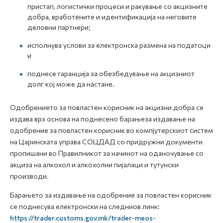
пристап, логистички процеси и ракување со акцизните
добра, вработените и идентификација на неговите
деловни партнери;
исполнува услови за електронска размена на податоци
и
поднесе гаранција за обезбедување на акцизниот
долг кој може да настане.
Одобрението за повластен корисник на акцизни добра се
издава врз основа на поднесено барањеза издавање на
одобрение за повластен корисник во компјутерскиот систем
на Царинската управа СОЦДАД со придружни документи
пропишани во Правилникот за начинот на оданочување со
акциза на алкохол и алкохолни пијалаци и тутунски
производи.
Барањето за издавање на одобрение за повластен корисник
се поднесува електронски на следниов линк:
https://trader.customs.gov.mk/trader-meos-