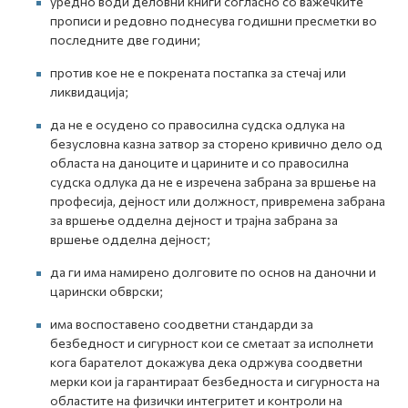
уредно води деловни книги согласно со важечките
прописи и редовно поднесува годишни пресметки во
последните две години;
против кое не е покрената постапка за стечај или
ликвидација;
да не е осудено со правосилна судска одлука на
безусловна казна затвор за сторено кривично дело од
областа на даноците и царините и со правосилна
судска одлука да не е изречена забрана за вршење на
професија, дејност или должност, привремена забрана
за вршење одделна дејност и трајна забрана за
вршење одделна дејност;
да ги има намирено долговите по основ на даночни и
царински обврски;
има воспоставено соодветни стандарди за
безбедност и сигурност кои се сметаат за исполнети
кога барателот докажува дека одржува соодветни
мерки кои ја гарантираат безбедноста и сигурноста на
областите на физички интегритет и контроли на