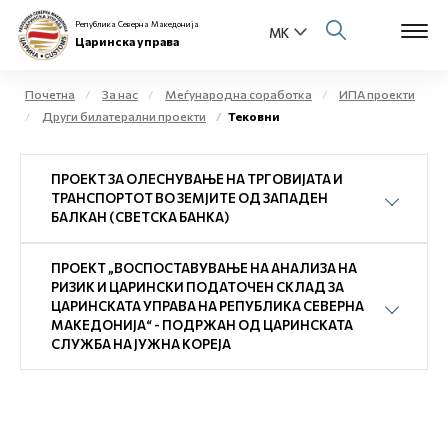
Република Северна Македонија
Царинска управа
Почетна
За нас
Меѓународна соработка
ИПА проекти
Други билатерални проекти
Тековни
Open s
За нас
ПРОЕКТ ЗА ОЛЕСНУВАЊЕ НА ТРГОВИЈАТА И
Open s
Физички лица
ТРАНСПОРТОТ ВО ЗЕМЈИТЕ ОД ЗАПАДЕН
БАЛКАН (СВЕТСКА БАНКА)
Open s
Бизнис заедница
ПРОЕКТ „ВОСПОСТАВУВАЊЕ НА АНАЛИЗА НА
Open s
РИЗИК И ЦАРИНСКИ ПОДАТОЧЕН СКЛАД ЗА
Е-Царина
ЦАРИНСКАТА УПРАВА НА РЕПУБЛИКА СЕВЕРНА
МАКЕДОНИЈА“ - ПОДРЖАН ОД ЦАРИНСКАТА
Open s
СЛУЖБА НА ЈУЖНА КОРЕЈА
Медиа центар
Контакт
Е-Весник