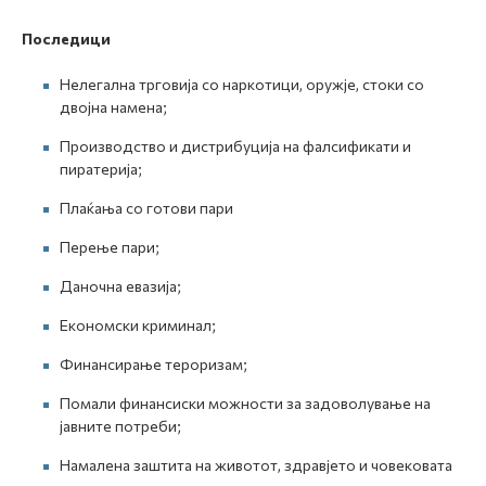
Последици
Нелегална трговија со наркотици, оружје, стоки со
двојна намена;
Производство и дистрибуција на фалсификати и
пиратерија;
Плаќања со готови пари
Перење пари;
Даночна евазија;
Економски криминал;
Финансирање тероризам;
Помали финансиски можности за задоволување на
јавните потреби;
Намалена заштита на животот, здравјето и човековата