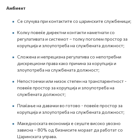
Амбиент
Се случува при контактите со царинските службеници;
Колку повеќе директни контакти наметнати со
регулативата и системот – толку поголем простор за
корупција и злоупотреба на службената должност;
Сложена и непрецизна регулатива со непотребни
дискрециони права како причина за корупција и
злоупотреба на службената должност;
Непостоечки или низок степен на транспарентност -
повеќе простор за корупција и злоупотреба на
службената должност;
Плаќање на давачки во готово - повеќе простор за
корупција и злоупотреба на службената должност;
Македноската економија е сеуште високо увозно
зависна – 80% од бизнисите мораат да работат со
Царинската управа.