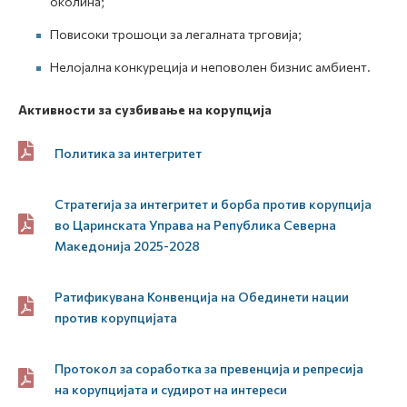
околина;
Повисоки трошоци за легалната трговија;
Нелојална конкуреција и неповолен бизнис амбиент.
Активности за сузбивање на корупција
Политика за интегритет
Стратегија за интегритет и борба против корупција
во Царинската Управа на Република Северна
Македонија 2025-2028
Ратификувана Конвенција на Обединети нации
против корупцијата
Протокол за соработка за превенција и репресија
на корупцијата и судирот на интереси