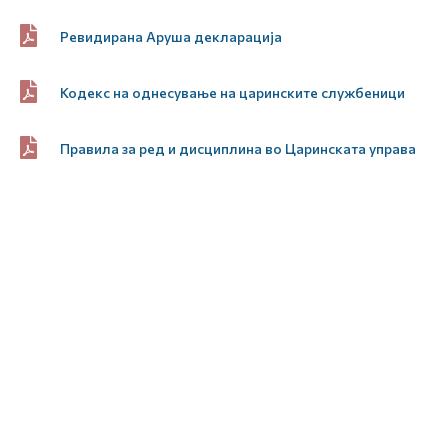
Ревидирана Аруша декларација
Кодекс на однесување на царинските службеници
Правила за ред и дисциплина во Царинската управа