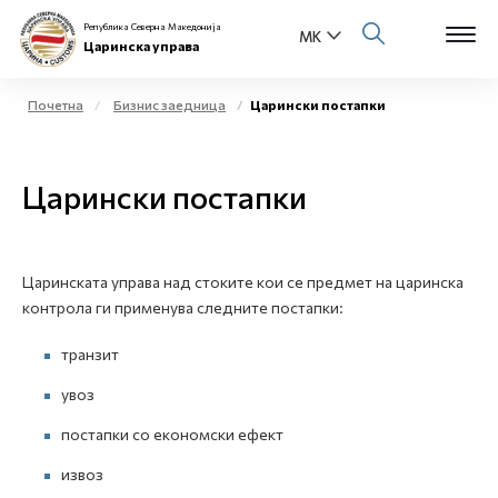
Република Северна Македонија
Царинска управа
Почетна
Бизнис заедница
Царински постапки
Open s
За нас
Царински постапки
Open s
Физички лица
Open s
Бизнис заедница
Царинската управа над стоките кои се предмет на царинска
контрола ги применува следните постапки:
Open s
Е-Царина
транзит
Open s
Медиа центар
увоз
постапки со економски ефект
Контакт
извоз
Е-Весник