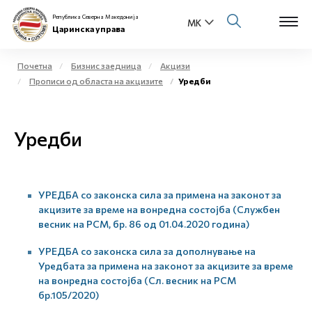
Република Северна Македонија
Царинска управа
Почетна
Бизнис заедница
Акцизи
Прописи од областа на акцизите
Уредби
Open s
За нас
Open s
Уредби
Физички лица
Open s
Бизнис заедница
УРЕДБА со законска сила за примена на законот за
Open s
Е-Царина
акцизите за време на вонредна состојба (Службен
весник на РСМ, бр. 86 од 01.04.2020 година)
Open s
Медиа центар
УРЕДБА со законска сила за дополнување на
Уредбата за примена на законот за акцизите за време
Контакт
на вонредна состојба (Сл. весник на РСМ
бр.105/2020)
Е-Весник