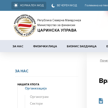
Големина на тек
НОРМАЛЕН МОД
ВЕЧЕРЕН МОД
ЗА НАС
ФИЗИЧКИ ЛИЦА
БИЗНИС ЗАЕДНИЦА
Поче
ЗА НАС
Вр
НАШАТА УЛОГА
Организација
Органограм
Сектори