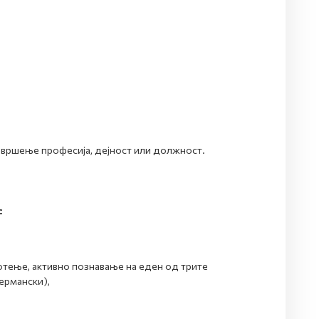
а вршење професија, дејност или должност.
с
отење, активно познавање на еден од трите
германски),