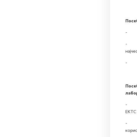
Посе
- ни
- акт
најче
- без
Посе
лабо
- нив
ЕКТС 
- акт
корис