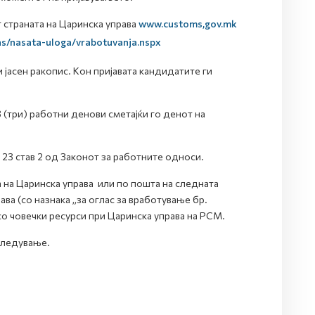
 страната на Царинска управа
www.customs,gov.mk
s/nasata-uloga/vrabotuvanja.nspx
и јасен ракопис. Кон пријавата кандидатите ги
 (три) работни денови сметајќи го денот на
23 став 2 од Законот за работните односи.
а на Царинска управа или по пошта на следната
ава (со назнака „за оглас за вработување бр.
со човечки ресурси при Царинска управа на РСМ.
гледување.