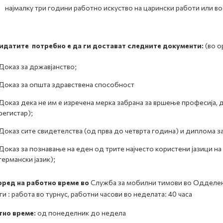
малку три години работно искуство на царински работи или во 
идатите потребно е да ги достават следните документи:
(во о
Доказ за државјанство;
Доказ за општа здравствена способност
Доказ дека не им е изречена мерка забрана за вршење професија, 
регистар);
Доказ сите свидетелства (од прва до четврта година) и диплома 
Доказ за познавање на еден од трите најчесто користени јазици на 
германски јазик);
оред на работно време во
Служба за мобилни тимови во Одделени
ги : работа во турнус, работни часови во неделата: 40 часа
тно време:
од понеделник до недела