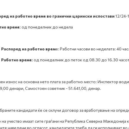
оред на работно време во гранични царински испостави
12/24-1
тно време
: од понеделник до недела
оред на работно врем
е: Работни часови во неделата: 40 час
отно време:
од понеделник до петок од 08.30 до 16.30 часо
ен износ на основна нето плата за работно место: Инспектор водич
9,00 денари, Самостоен советник - 51.641,00, денар.
браните кандидати ќе се склучи договор за вработување на опред
 на учество имаат сите граѓани на Република Северна Македонија 
ите наведени во огласот, кандидатите треба да ги исполнуваат во