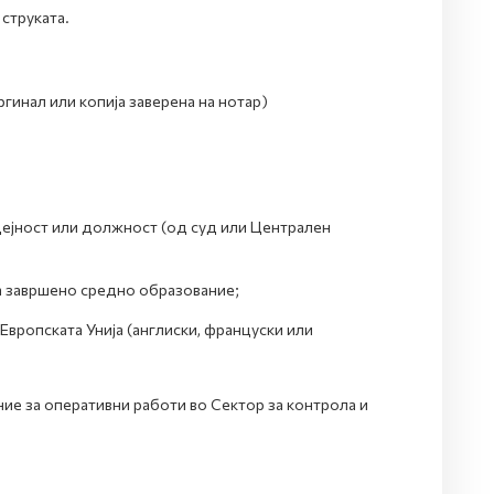
струката.
ргинал или копија заверена на нотар)
дејност или должност (од суд или Централен
за завршено средно образование;
Европската Унија (англиски, француски или
е за оперативни работи во Сектор за контрола и