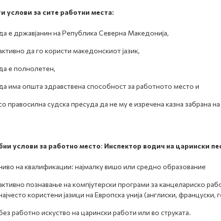
 услови за сите работни места:
да е државјанин на Република Северна Македонија,
активно да го користи македонскиот јазик,
да е полнолетен,
да има општа здравствена способност за работното место и
со правосилна судска пресуда да не му е изречена казна забрана н
бни услови за работно место
:
Инспектор водич на царински пе
ниво на квалификации: најмалку вишо или средно образование
активно познавање на компјутерски програми за канцелариско раб
најчесто користени јазици на Европска унија (англиски, француски, 
без работно искуство на царински работи или во струката.