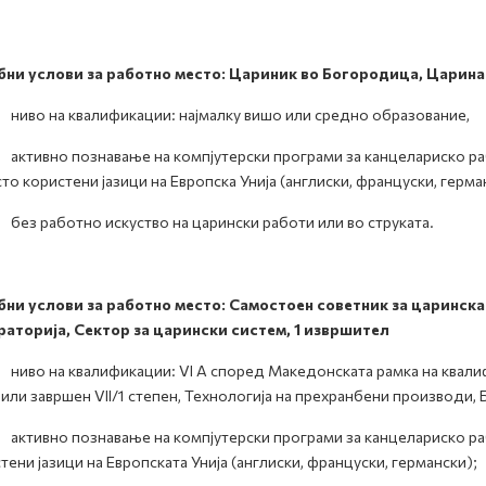
бни услови за работно место: Цариник во
Богородица, Царинар
во на квалификации: најмалку вишо или средно образование,
ивно познавање на компјутерски програми за канцелариско раб
сто користени јазици на Европска Унија (англиски, француски, герма
 работно искуство на царински работи или во струката.
бни услови за работно место: Самостоен советник за царинск
раторија, Сектор за царински систем
, 1 извршител
о на квалификации: VI А според Македонската рамка на квалифи
или завршен VII/1 степен, Технологија на прехранбени производи, 
ивно познавање на компјутерски програми за канцелариско раб
тени јазици на Европската Унија (англиски, француски, германски);