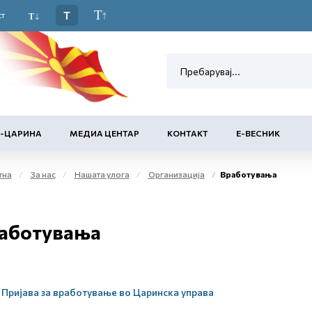
T
ст
Е-ЦАРИНА
МЕДИА ЦЕНТАР
КОНТАКТ
Е-ВЕСНИК
тна
За нас
Нашата улога
Организација
Вработувања
аботувања
Пријава за вработување во Царинска управа