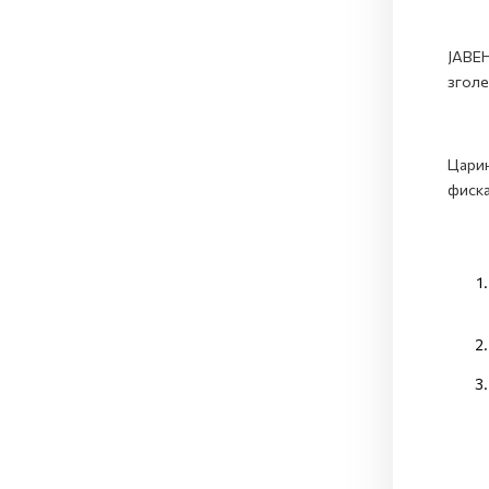
ЈАВЕН
зголе
Царин
фиска