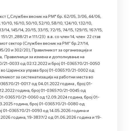
ст („Службен весник на РМ" бр. 62/05, 3/06, 44/06,
10/10, 16/10, 50/10, 52/10, 58/10, 124/10, 132/10,
113/14, 145/14, 20/15, 33/15, 72/15, 74/15, 129/15, 167/15,
51/21 ,288/21 и 111/23) в.в. со член 14, член 22 став
јавниот сектор (Службен весник на РМ“ бр.27/14,
 95/20 и 302/20), Правилникот за организација и
на, Правилници за измена и дополнување на
70/21-0033 од 02.12.2022 и број 01-036570/21-0050
а во Царинска управа број 01-036570/21-0002 од
лникот за систематизација на работни места во
036570/21-0017 од 04.01.2022 година , број 01-
12.2022 година, број 01-036570/21-0045 од
 01-036570/21-0060 од 12.09.2024 година, број 01-
3.2025 година, број 01-036570/21-0080 од
ој 01-036570/21-0093 од 14.05.2026 година и
2026 година, 19-3837/2 од 01.06.2026 година и 19-