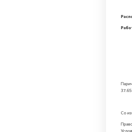
Расп
Рабо
Расп
Раб
Парич
37.65
Со из
Право
Услов