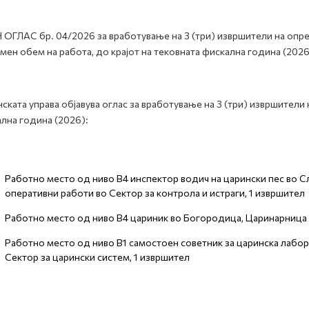
 ОГЛАС бр. 04/2026 за вработување на 3 (три) извршители на оп
мен обем на работа, до крајот на тековната фискална година (2026
ската управа објавува оглас за вработување на 3 (три) извршители
лна година (2026):
Работно место од ниво В4 инспектор водич на царински пес во 
оперативни работи во Сектор за контрола и истраги, 1 извршител
Работно место од ниво В4 цариник во Богородица, Царинарница Г
Работно место од ниво В1 самостоен советник за царинска лабор
Сектор за царински систем, 1 извршител