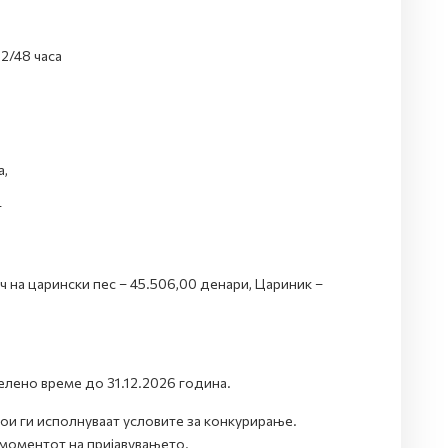
2/48 часа
а,
т
 на царински пес – 45.506,00 денари, Цариник –
елено време до 31.12.2026 година.
кои ги исполнуваат условите за конкурирање.
 моментот на пријавувањето.