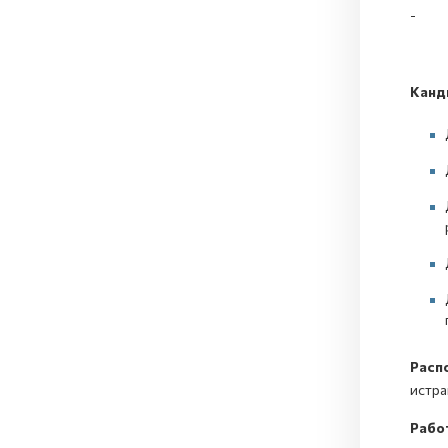
- нај
Канд
Расп
истра
Рабо