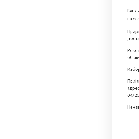
Канди
на сл
Прија
доста
Рокот
објав
Избор
Прија
адрес
04/20
Ненав