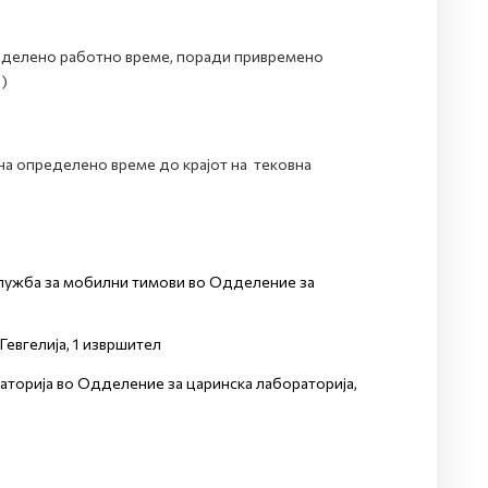
ределено работно време, поради привремено
)
 на определено време до крајот на тековна
Служба за мобилни тимови во Одделение за
евгелија, 1 извршител
аторија во Одделение за царинска лабораторија,