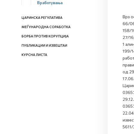
Вработувања
Врз о
ЦАРИНСКА РЕГУЛАТИВА
66/06,
МЕЃУНАРОДНА СОРАБОТКА
158/10
БОРБА ПРОТИВ КОРУПЦИЈА
27/16
1 али
ПУБЛИКАЦИИ И ИЗВЕШТАИ
199/1
КУРСНА ЛИСТА
работ
прави
од 29
17.06
Царин
03657
29.12
03657
22.04
извес
5611/