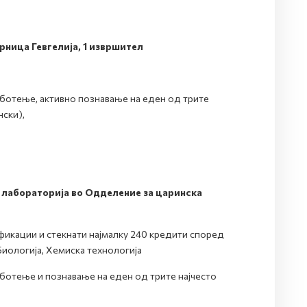
ница Гевгелија, 1 извршител
отење, активно познавање на еден од трите
нски),
а лабораторија во Одделение за царинска
кации и стекнати најмалку 240 кредити според
Биологија, Хемиска технологија
отење и познавање на еден од трите најчесто