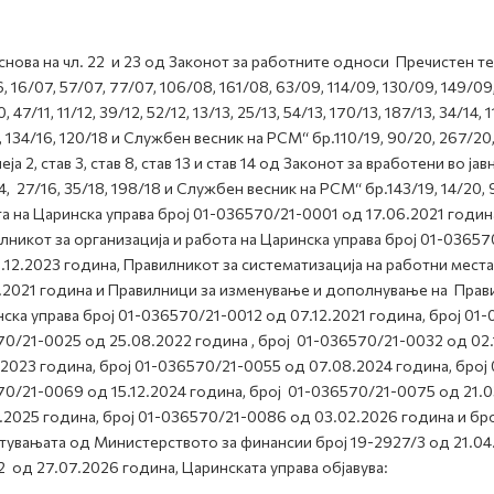
снова на чл. 22 и 23 од Законот за работните односи Пречистен тек
 16/07, 57/07, 77/07, 106/08, 161/08, 63/09, 114/09, 130/09, 149/09, 
, 47/11, 11/12, 39/12, 52/12, 13/13, 25/13, 54/13, 170/13, 187/13, 34/14, 
, 134/16, 120/18 и Службен весник на РСМ“ бр.110/19, 90/20, 267/20, 1
неја 2, став 3, став 8, став 13 и став 14 од Законот за вработени во 
4, 27/16, 35/18, 198/18 и Службен весник на РСМ“ бр.143/19, 14/20,
а на Царинска управа број 01-036570/21-0001 од 17.06.2021 годи
лникот за организација и работа на Царинска управа број 01-0365
.12.2023 година, Правилникот за систематизација на работни мест
.2021 година и Правилници за изменување и дополнување на Прави
ска управа број 01-036570/21-0012 од 07.12.2021 година, број 01-
0/21-0025 од 25.08.2022 година , број 01-036570/21-0032 од 02.
.2023 година, број 01-036570/21-0055 од 07.08.2024 година, број
0/21-0069 од 15.12.2024 година, број 01-036570/21-0075 од 21.0
.2025 година, број 01-036570/21-0086 од 03.02.2026 година и бр
тувањата од Министерството за финансии број 19-2927/3 од 21.04.
2 од 27.07.2026 година, Царинската управа објавува: