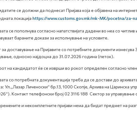
датите се должни да поднесат Пријава која е објавена на интернет
едната локација
https://www.customs.gov.mk/mk-MK/pocetna/za-na
вата се пополнува согласно напатствијата дадени во неа со читлив 
вуваат бараните докази за исполнување на условите.
 за доставување на Пријавите со потребните документи изнесува 3
ување, односно најдоцна до 31.07.2026 година (петок).
от на кандидатот ќе се изврши во рокот определен согласно член 
вата со потребната документација треба да се достави до архиват
а: Ул.„Лазар Личеноски“ бр.13, 1000 Скопје, Архива на Царинска упр
26“). Контакт телефонски број 02 3116 188 Сектор за управување 
ремените и некомплетните пријави нема да бидат предмет на раз