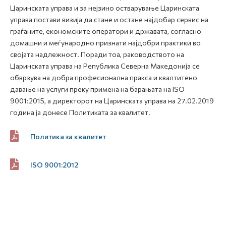
Царинската управа и за нејзино остварување Царинската
управа постави визија да стане и остане најдобар сервис на
граѓаните, економските оператори и државата, согласно
домашни и меѓународно признати најдобри практики во
својата надлежност. Поради тоа, раководството на
Царинската управа на Република Северна Македонија се
обврзува на добра професионална пракса и квалтитено
давање на услуги преку примена на барањата на ISO
9001:2015, а директорот на Царинската управа на 27.02.2019
година ја донесе Политиката за квалитет.
Политика за квалитет
ISO 9001:2012