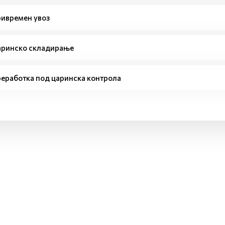
ивремен увоз
ринско складирање
еработка под царинска контрола