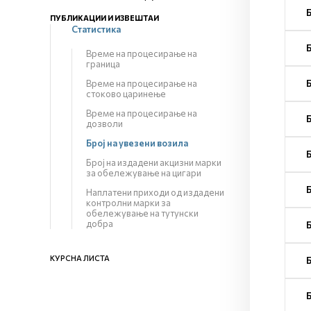
ПУБЛИКАЦИИ И ИЗВЕШТАИ
Статистика
Време на процесирање на
граница
Време на процесирање на
стоково царинење
Време на процесирање на
дозволи
Број на увезени возила
Број на издадени акцизни марки
за обележување на цигари
Наплатени приходи од издадени
контролни марки за
обележување на тутунски
добра
КУРСНА ЛИСТА