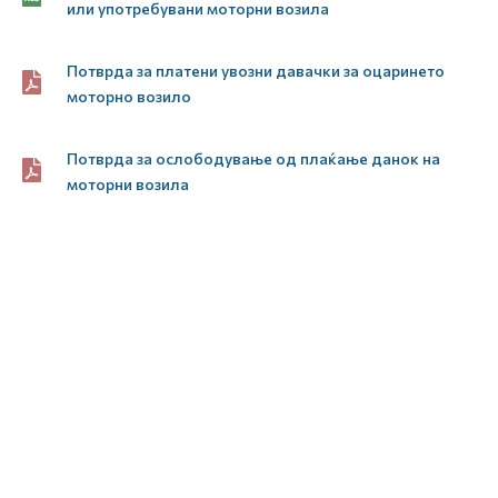
или употребувани моторни возила
Потврда за платени увозни давачки за оцаринето
моторно возило
Потврда за ослободување од плаќање данок на
моторни возила