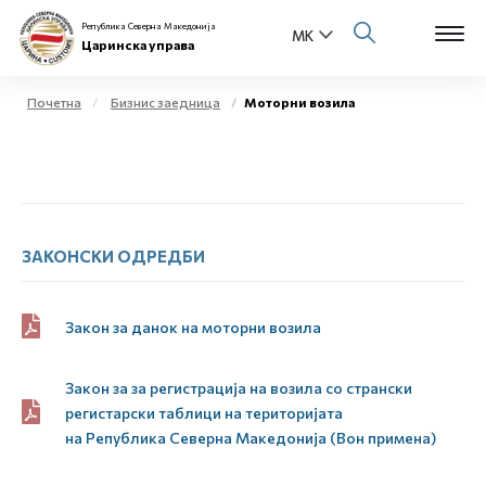
Република Северна Македонија
Царинска управа
Почетна
Бизнис заедница
Моторни возила
Open s
За нас
Open s
Физички лица
Open s
ЗАКОНСКИ ОДРЕДБИ
Бизнис заедница
Open s
Е-Царина
Закон за данок на моторни возила
Open s
Медиа центар
Закон за за регистрација на возила со странски
регистарски таблици на територијата
Контакт
на
Р
епублика
С
еверна
М
акедонија (Вон примена)
Е-Весник