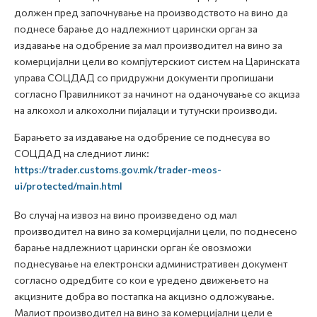
должен пред започнување на производството на вино да
поднесе барање до надлежниот царински орган за
издавање на одобрение за мал производител на вино за
комерцијални цели во компјутерскиот систем на Царинската
управа СОЦДАД со придружни документи пропишани
согласно Правилникот за начинот на оданочување со акциза
на алкохол и алкохолни пијалаци и тутунски производи.
Барањето за издавање на одобрение се поднесува во
СОЦДАД на следниот линк:
https://trader.customs.gov.mk/trader-meos-
ui/protected/main.html
Во случај на извоз на вино произведено од мал
производител на вино за комерцијални цели, по поднесено
барање надлежниот царински орган ќе овозможи
поднесување на електронски административен документ
согласно одредбите со кои е уредено движењето на
акцизните добра во постапка на акцизно одложување.
Малиот производител на вино за комерцијални цели е