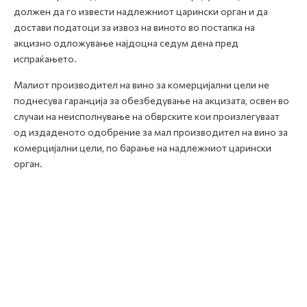
должен да го извести надлежниот царински орган и да
достави податоци за извоз на виното во постапка на
акцизно одложување најдоцна седум дена пред
испраќањето.
Малиот производител на вино за комерцијални цели не
поднесува гаранција за обезбедување на акцизата, освен во
случаи на неисполнување на обврските кои произлегуваат
од издаденото одобрение за мал производител на вино за
комерцијални цели, по барање на надлежниот царински
орган.