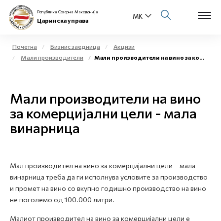
Република Северна Македонија
Царинска управа
Почетна
Бизнис заедница
Акцизи
Мали производители
Мали производители на вино за комерцијални цели - мала винарница
Open s
За нас
Open s
Мали производители на вино
Физички лица
за комерцијални цели - мала
Open s
Бизнис заедница
винарница
Open s
Е-Царина
Open s
Мал производител на вино за комерцијални цели – мала
Медиа центар
винарница треба да ги исполнува условите за производство
и промет на вино со вкупно годишно производство на вино
Контакт
не поголемо од 100.000 литри.
Малиот производител на вино за комерцијални цели е
Е-Весник