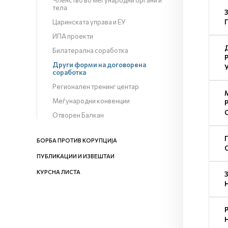
Членство во меѓународни органи и
тела
Царинската управа и ЕУ
ИПА проекти
Билатерална соработка
Други форми на договорена
соработка
Регионален тренинг центар
Меѓународни конвенции
Отворен Балкан
БОРБА ПРОТИВ КОРУПЦИЈА
ПУБЛИКАЦИИ И ИЗВЕШТАИ
КУРСНА ЛИСТА