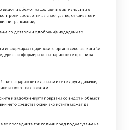
о видот и обемот на деловните активности и е
 контроли соодветни за спречување, откривање и
авилни трансакции,
ање со дозволи и одобренија издадени во
ги информираат царинските органи секогаш кога ќе
цедури за информирање на царинските органи за
ќање на царинските давачки и сите други давачки,
или извозот на стоката и
ските и задолженијата поврзани со видот и обемот
ивни нето средства освен ако истите можат да
 е во последните три години пред поднесување на