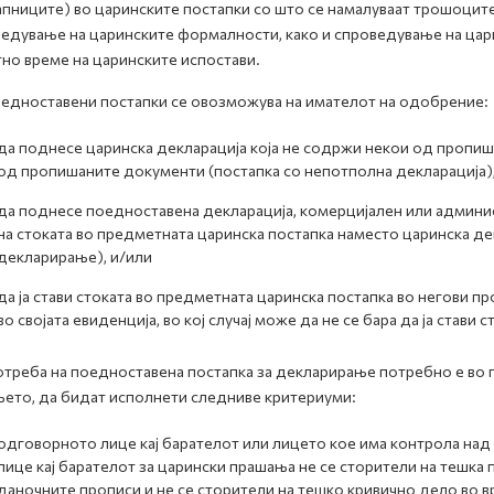
апниците) во царинските постапки со што се намалуваат трошоците
едување на царинските формалности, како и спроведување на ца
но време на царинските испостави.
едноставени постапки се овозможува на имателот на одобрение:
да поднесе царинска декларација која не содржи некои од пропиш
од пропишаните документи (постапка со непотполна декларација)
да поднесе поедноставена декларација, комерцијален или админи
на стоката во предметната царинска постапка наместо царинска де
декларирање), и/или
да ја стави стоката во предметната царинска постапка во негови 
во својата евиденција, во кој случај може да не се бара да ја стави
отреба на поедноставена постапка за декларирање потребно е во
ето, да бидат исполнети следниве критериуми:
одговорното лице кај барателот или лицето кое има контрола над
лице кај барателот за царински прашања не се сторители на тешка
даночните прописи и не се сторители на тешко кривично дело во вр