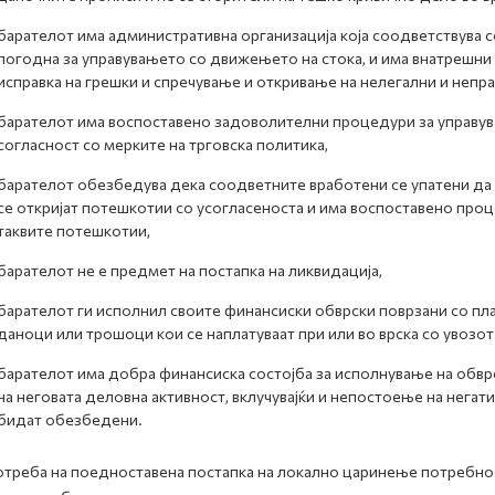
барателот има административна организација која соодветствува с
погодна за управувањето со движењето на стока, и има внатрешни
исправка на грешки и спречување и откривање на нелегални и непр
барателот има воспоставено задоволителни процедури за управув
согласност со мерките на трговска политика,
барателот обезбедува дека соодветните вработени се упатени да 
се откријат потешкотии со усогласеноста и има воспоставено про
таквите потешкотии,
барателот не е предмет на постапка на ликвидација,
барателот ги исполнил своите финансиски обврски поврзани со пла
даноци или трошоци кои се наплатуваат при или во врска со увозот 
барателот има добра финансиска состојба за исполнување на обвр
на неговата деловна активност, вклучувајќи и непостоење на негат
бидат обезбедени.
отреба на поедноставена постапка на локално царинење потребно