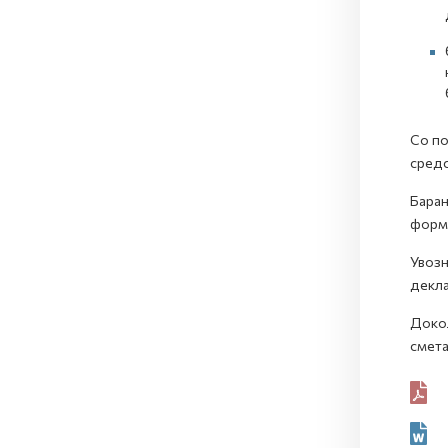
Со по
средс
Барањ
форм
Увозн
декла
Докол
смета