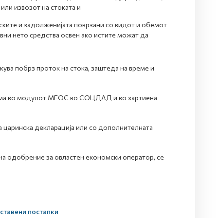
или извозот на стоката и
ските и задолженијата поврзани со видот и обемот
ивни нето средства освен ако истите можат да
ва побрз проток на стока, заштеда на време и
орма во модулот МЕОС во СОЦДАД и во хартиена
а царинска декларација или со дополнителната
на одобрение за овластен економски оператор, се
оставени постапки