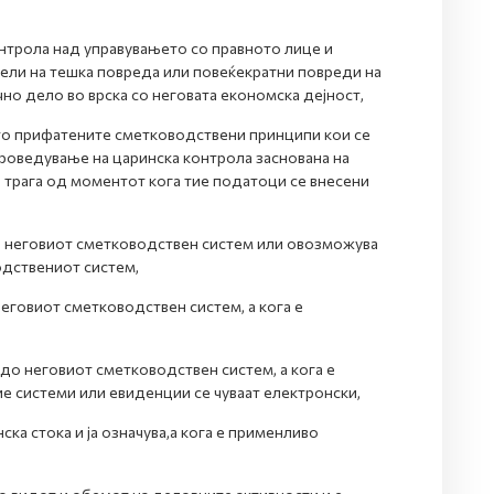
онтрола над управувањето со правното лице и
тели на тешка повреда или повеќекратни повреди на
но дело во врска со неговата економска дејност,
то прифатените сметководствени принципи кои се
роведување на царинска контрола заснована на
 трага од моментот кога тие податоци се внесени
 во неговиот сметководствен систем или овозможува
дствениот систем,
еговиот сметководствен систем, а кога е
до неговиот сметководствен систем, а кога е
ие системи или евиденции се чуваат електронски,
ка стока и ја означува,а кога е применливо