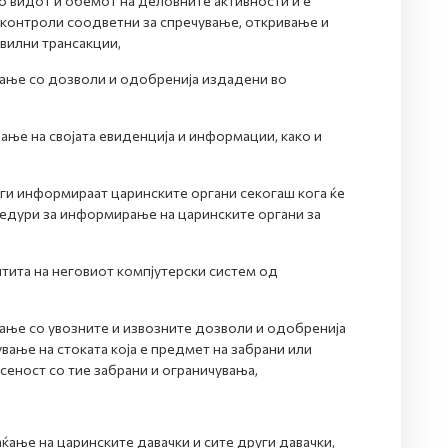
о видот и обемот на деловните активности и е
 контроли соодветни за спречување, откривање и
авилни трансакции,
ање со дозволи и одобренија издадени во
ње на својата евиденција и информации, како и
ги информираат царинските органи секогаш кога ќе
цедури за информирање на царинските органи за
тита на неговиот компјутерски систем од
ање со увозните и извозните дозволи и одобренија
ување на стоката која е предмет на забрани или
сеност со тие забрани и ограничувања,
ќање на царинските давачки и сите други давачки,