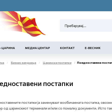
Е-ЦАРИНА
МЕДИА ЦЕНТАР
КОНТАКТ
Е-ВЕСНИК
тна
Бизнис заедница
Царински постапки
Поедноставени поста
едноставени постапки
оставените постапки ја заменуваат вообичаената постапка, овозм
р од царинскиот терминали и/или со помалку документи. Исто така