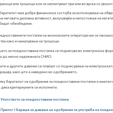
даноци или трошоци кои се наплатуваат при или во врска со увозот 
барателот има добра финансиска состојба за исполнување на обвр
на неговата деловна активност, вклучувајќи и непостоење на негат
бидат обезбедени.
едноставените постапки на економските оператори им се овозможу
тва како и намалување на трошоци.
ето за поедноставена постапка се поднесува во електронска ф
а до месно надлежната СНИО.
ите и другите давачки се плаќаат со поднесување на електронскат
рација, како што е наведено во одобрението.
ку барателот на одобрение за поедноставени постапки е имател 
 дека критериумите се исполнети.
Упатството за поедноставени постапки
Прилог 1 Барање за давање на одобрение за употреба на поедн