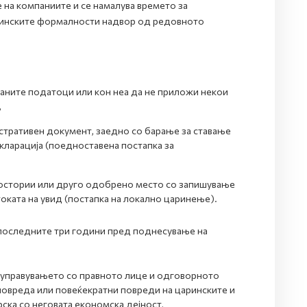
 на компаниите и се намалува времето за
ринските формалности надвор од редовното
аните податоци или кон неа да не приложи некои
,
стративен документ, заедно со барање за ставање
кларација (поедноставена постапка за
простории или друго одобрено место со запишување
 стоката на увид (постапка на локално царинење).
 последните три години пред поднесување на
 управувањето со правното лице и одговорното
 повреда или повеќекратни повреди на царинските и
ска со неговата економска дејност,