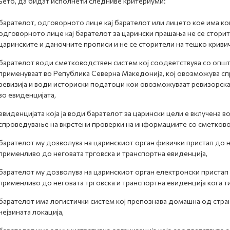
ето, да бидат исполнети следниве критериуми:
барателот, одговорното лице кај барателот или лицето кое има к
одговорното лице кај барателот за царински прашања не се стори
царинските и даночните прописи и не се сторители на тешко кривич
барателот води сметководствен систем кој соодветствува со опш
применуваат во Република Северна Македонија, кој овозможува сп
ревизија и води историски податоци кои овозможуваат ревизорска
во евиденцијата,
евиденцијата која ја води барателот за царински цели е вклучена
спроведување на вкрстени проверки на информациите со сметково
барателот му дозволува на царинскиот орган физички пристап до н
применливо до неговата трговска и транспортна евиденција,
барателот му дозволува на царинскиот орган електронски пристап 
применливо до неговата трговска и транспортна евиденција кога т
барателот има логистички систем кој препознава домашна од странс
нејзината локација,