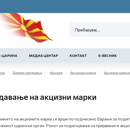
Е-ЦАРИНА
МЕДИА ЦЕНТАР
КОНТАКТ
Е-ВЕСНИК
тна
Бизнис заедница
Акцизи
Акцизни марки
Акцизни марки за обележување на 
давање на акцизни марки
ањето на акцизните марки се врши по поднесено барање за подигн
жниот царински орган. Рокот за подигнување на пријавените акци