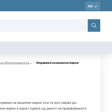
жестоки алкохолни производи и меѓупроизводи
Издавање на акцизни марки
ување на акцизни марки, кое се доставува до
зни марки е една година од денот на пријавувањето