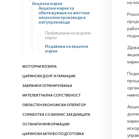
на пл
Акцизни марки
Акцизни марки за
обележување на жестоки
Рокот
алкохолни производи и
продо
меѓупроизводи
работ
Пријавување на акцизни
подн
марки
Издавање на акцизни
Држат
марки
акциз
марки
МОТОРНИ ВОЗИЛА
Подиг
ЦАРИНСКИ ДОЛГ И ГАРАНЦИИ
проце
ЗАБРАНИ И ОГРАНИЧУВАЊА
орган
нивно
ИНТЕЛЕКТУАЛНА СОПСТВЕНОСТ
ОВЛАСТЕН ЕКОНОМСКИ ОПЕРАТОР
Акциз
должн
СОРАБОТКА СО БИЗНИС ЗАЕДНИЦАТА
марки
ОСТАНАТИ ИНФОРМАЦИИ
искор
ЦАРИНСКИ АКТИ ВО ПОДГОТОВКА
управ