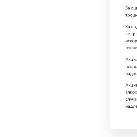
За ош
трошо
За по
се тр
искор
ознак
Акциз
нивно
надзо
Акциз
алкох
случа
надле