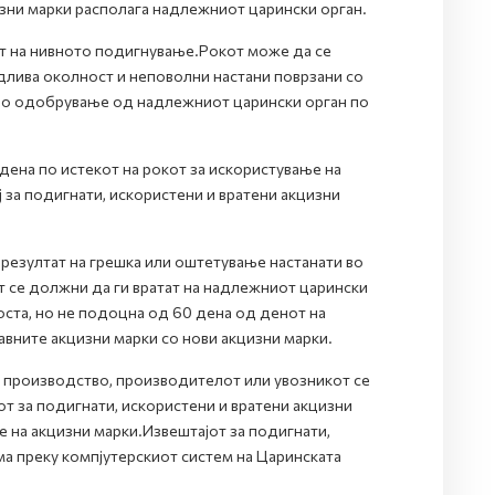
изни марки располага надлежниот царински орган.
от на нивното подигнување.Рокот може да се
длива околност и неповолни настани поврзани со
дно одобрување од надлежниот царински орган по
дена по истекот на рокот за искористување на
 за подигнати, искористени и вратени акцизни
 резултат на грешка или оштетување настанати во
т се должни да ги вратат на надлежниот царински
оста, но не подоцна од 60 дена од денот на
вните акцизни марки со нови акцизни марки.
а производство, производителот или увозникот се
от за подигнати, искористени и вратени акцизни
е на акцизни марки.Извештајот за подигнати,
ма преку компјутерскиот систем на Царинската