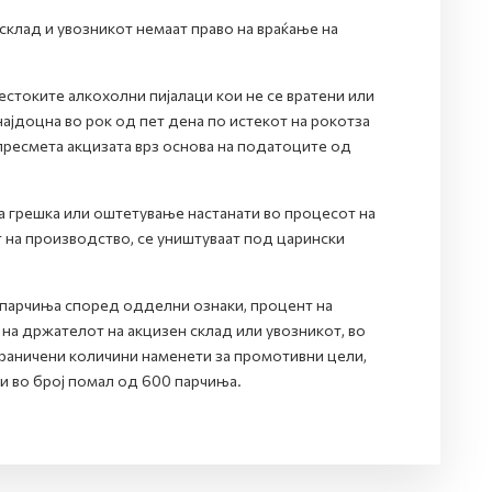
клад и увозникот немаат право на враќање на
стоките алкохолни пијалаци кои не се вратени или
ајдоцна во рок од пет дена по истекот на рокотза
 пресмета акцизата врз основа на податоците од
на грешка или оштетување настанати во процесот на
 на производство, се уништуваат под царински
0 парчиња според одделни ознаки, процент на
на држателот на акцизен склад или увозникот, во
граничени количини наменети за промотивни цели,
 во број помал од 600 парчиња.