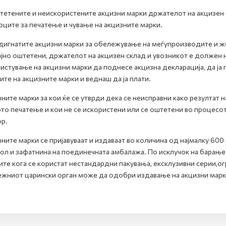
тетените и неискористените акцизни марки држателот на акцизен с
ците за печатење и чување на акцизните марки.
дигнатите акцизни марки за обележување на меѓупроизводите и же
ајно оштетени, држателот на акцизен склад и увозникот е должен н
истување на акцизни марки да поднесе акцизна декларација, да ја
ите на акцизните марки и веднаш да ја плати.
ните марки за кои ќе се утврди дека се неисправни како резултат 
то печатење и кои не се искористени или се оштетени во процесот
р.
ните марки се пријавуваат и издаваат во количина од најмалку 60
ол и зафатнина на поединечната амбалажа. По исклучок на барање 
ите кога се користат нестандардни пакувања, ексклузивни серии,о
жниот царински орган може да одобри издавање на акцизни марки