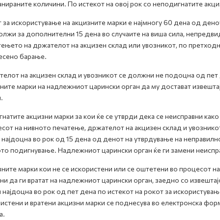
анираните количини. По истекот на овој рок со неподигнатите акц
 за искористување на акцизните марки е најмногу 60 дена од ден
лжи за дополнителни 15 дена во случаите на виша сила, непредви
ењето на држателот на акцизен склад или увозникот, по претхо
есено барање.
елот на акцизен склад и увозникот се должни не подоцна од пет 
ните марки на надлежниот царински орган да му достават извештај
.
натите акцизни марки за кои ќе се утврди дека се неисправни како
сот на нивното печатење, држателот на акцизен склад и увознико
 најдоцна во рок од 15 дена од денот на утврдување на неправилн
то подигнување. Надлежниот царински орган ќе ги замени неиспра
ните марки кои не се искористени или се оштетени во процесот н
и да ги вратат на надлежниот царински орган, заедно со извештај
 најдоцна во рок од пет дена по истекот на рокот за искористувањ
истени и вратени акцизни марки се поднесува во електронска фор
а.