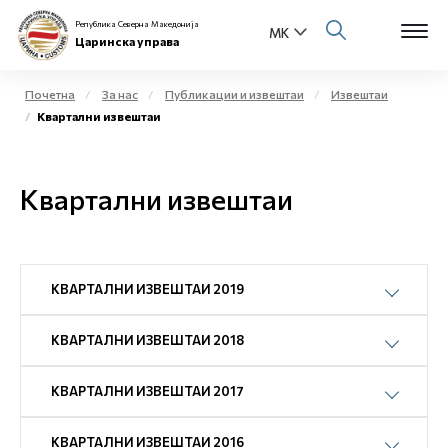
Република Северна Македонија
Царинска управа
Почетна
За нас
Публикации и извештаи
Извештаи
Квартални извештаи
Open s
За нас
Open s
Квартални извештаи
Физички лица
Open s
Бизнис заедница
Open s
КВАРТАЛНИ ИЗВЕШТАИ 2019
Е-Царина
Open s
КВАРТАЛНИ ИЗВЕШТАИ 2018
Медиа центар
КВАРТАЛНИ ИЗВЕШТАИ 2017
Контакт
КВАРТАЛНИ ИЗВЕШТАИ 2016
Е-Весник