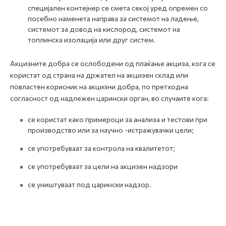
специјален контејнер се смета секој уред опремен со
посебно наменета направа за системот на ладење,
системот за довод на кислород, системот на
топлинска изолација или друг систем.
Акцизните добра се ослободени од плаќање акциза, кога се
користат од страна на држател на акцизен склад или
повластен корисник на акцизни добра, по претходна
согласност од надлежен царински орган, во случаите кога:
се користат како примероци за анализа и тестови при
производство или за научно -истражувачки цели;
се употребуваат за контрола на квалитетот;
се употребуваат за цели на акцизен надзори
се уништуваат под царински надзор.