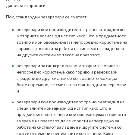
даночните прописи.
Под стандардни резервоари се сметаат:
резервоари кои производителот трајно ги вградил во
моторните возила од ист тип како што е предметното
возило и кои овозможуваат непосредно користење на
гориво, за погон и за работа на системот за ладење и
на другите системи во текот на превозот;
резервоари за гас вградени во моторните возила за
непосредно користење како гориво и резервоари
вградени во друг систем со кој возилото може да
биде опремено, се сметаат за стандардни резервоари
и
резервоари кои производителот трајно ги вградил на
специјалните контејнери од ист тип како што е
предметниот контејнер и кои овозможуваат горивото
за време на превозот да се користи непосредно за
работа на системот за ладење и другите системи со
кои се опремени специјалните контејнери. Како