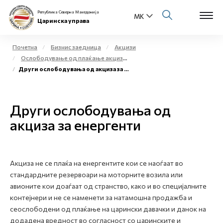
Република Северна Македонија
Царинска управа
Почетна
Бизнис заедница
Акцизи
Ослободување од плаќање акциза и повластено користење на акцизни добра
Open s
Други ослободувања од акциза за енергенти
За нас
Open s
Физички лица
Други ослободувања од
Open s
акциза за енергенти
Бизнис заедница
Open s
Е-Царина
Акциза не се плаќа на енергентите кои се наоѓаат во
Open s
Медиа центар
стандардните резервоари на моторните возила или
авионите кои доаѓаат од странство, како и во специјалните
Контакт
контејнери и не се наменети за натамошна продажба и
сеослободени од плаќање на царински давачки и данок на
додадена вредност во согласност со царинските и
Е-Весник