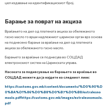
цел издавање на идентификацискиот број.
Барање за поврат на акциза
Враќањето на дел од платената акциза за обележаното
гасно масло го врши надлежниот царински орган врз основа
на поднесено барање за враќање на дел од платената
акциза за обележаното гасно масло.
Барањето за враќање се поднесува во СОЦДАД
електронскиот систем на Царинската управа.
Насоката за поднесување на барањето за враќање во
СОЦДАД можете да ја најдете на следниот линк:
https://customs.gov.mk/content/documents/%D0%90%D
0%BA%D1%86%D0%B8%D0%B7%D0%B8/extralesno
maslo.pdfhttps://customs.gov.mk/images/extralesnomaslo.
pdf