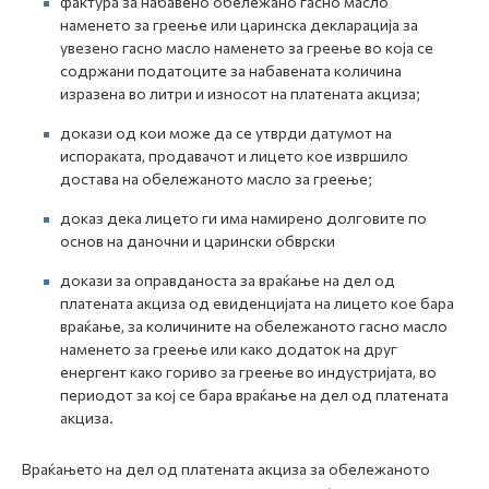
фактура за набавено обележано гасно масло
наменето за греење или царинска декларација за
увезено гасно масло наменето за греење во која се
содржани податоците за набавената количина
изразена во литри и износот на платената акциза;
докази од кои може да се утврди датумот на
испораката, продавачот и лицето кое извршило
достава на обележаното масло за греење;
доказ дека лицето ги има намирено долговите по
основ на даночни и царински обврски
докази за оправданоста за враќање на дел од
платената акциза од евиденцијата на лицето кое бара
враќање, за количините на обележаното гасно масло
наменето за греење или како додаток на друг
енергент како гориво за греење во индустријата, во
периодот за кој се бара враќање на дел од платената
акциза.
Враќањето на дел од платената акциза за обележаното