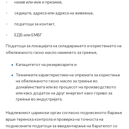
- назив или име и презиме,
- седиште, адреса или адреса на живеење,
- податоци за контакт,
- ЕДБ или ЕМБГ
Податоци за локацијата на складирањето и користењето на
обележаното гасно масло наменето за греење,
Капацитетот на резервоарите и
Техничките карактеристики на опремата за користење
на обележаното гасно масло за греење во
домаќинствата или во процесот на производството
или како додаток на друг енергент како гориво за
греење во индустријата.
Надлежниот царински орган согласно поднесеното барање
врши теренска контрола и проверка на точноста на
поднесените податоци за евидентирање на барателот со