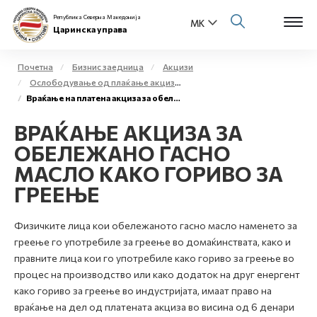
Република Северна Македонија
Царинска управа
Почетна
Бизнис заедница
Акцизи
Ослободување од плаќање акциза и повластено користење на акцизни добра
Open s
Враќање на платена акциза за обележано гасно масло – екстралесно гориво
За нас
ВРАЌАЊЕ АКЦИЗА ЗА
Open s
Физички лица
ОБЕЛЕЖАНО ГАСНО
Open s
МАСЛО КАКО ГОРИВО ЗА
Бизнис заедница
ГРЕЕЊЕ
Open s
Е-Царина
Физичките лица кои обележаното гасно масло наменето за
Open s
греење го употребиле за греење во домаќинствата, како и
Медиа центар
правните лица кои го употребиле како гориво за греење во
процес на производство или како додаток на друг енергент
Контакт
како гориво за греење во индустријата, имаат право на
враќање на дел од платената акциза во висина од 6 денари
Е-Весник