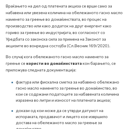
Враќањето на дел од платената акциза се врши само за
набавена или увезена количина на обележаното гасно масло
наменето за греење во домаќинствата, во процес на
производство или како додаток на друг енергент како
гориво за греење во индустријата, во согласност со
Уредбата со законска сила за примена на Законот за
акцизите во вонредна состојба (Сл.Весник 169/2020).
Во случај кога обележаното гасно масло наменето за
греење се
користи во домаќинствата
кон барањето, се
приложува следната документација:
фактура или фискална сметка за набавено обележано
гасно масло наменето за греење во домаќинство, во
кои се содржани податоците за набавената количина
изразена во литри и износот на платената акциза;
докази од кои може да се утврди датумот на
испораката, продавачот и лицето кое извршило
достава на обележаното масло за греење за
домаќинство