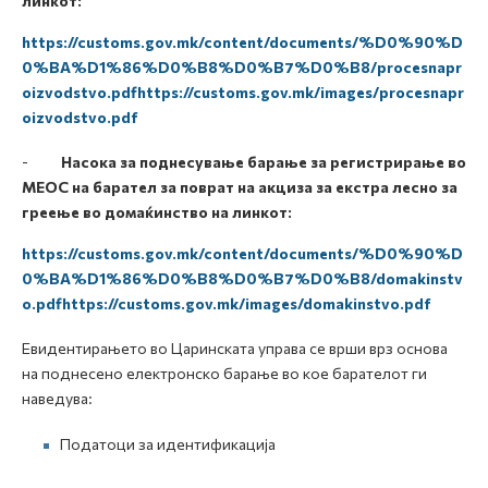
линкот:
https://customs.gov.mk/content/documents/%D0%90%D
0%BA%D1%86%D0%B8%D0%B7%D0%B8/procesnapr
oizvodstvo.pdfhttps://customs.gov.mk/images/procesnapr
oizvodstvo.pdf
-
Насока за поднесување барање за регистрирање во
МЕОС на барател за поврат на акциза за екстра лесно за
греење во домаќинство на линкот:
https://customs.gov.mk/content/documents/%D0%90%D
0%BA%D1%86%D0%B8%D0%B7%D0%B8/domakinstv
o.pdfhttps://customs.gov.mk/images/domakinstvo.pdf
Евидентирањето во Царинската управа се врши врз основа
на поднесено електронско барање во кое барателот ги
наведува:
Податоци за идентификација