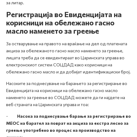
за литар.
Регистрација во Евиденцијата на
корисници на обележано гасно
масло наменето за греење
За остварување на правото на враќање на дел од платената
акциза за обележаното гасно масло наменето за греење,
лицата треба да се евидентираат во Царинската управа во
електронскиот систем СОЦДАД како корисници на
обележано гасно масло и да добијат идентификациски број.
Насоките за поднесување на барањето за регистрирање во
Евиденцијата на корисници на обележано гасно масло
наменето за греење во СОЦДАД можете да ги најдете на
веб страната на Царинската управа и тоа:
-
Насокa за поднесување барање за регистрирање во
МЕОС на барател за поврат на акциза за екстра лесно за
греење употребено во процес на производство на