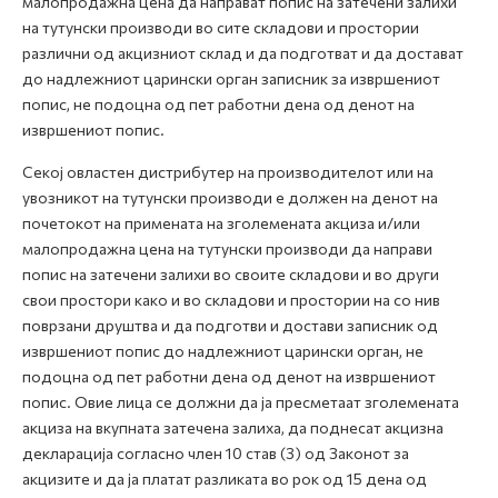
малопродажна цена да направат попис на затечени залихи
на тутунски производи во сите складови и простории
различни од акцизниот склад и да подготват и да достават
до надлежниот царински орган записник за извршениот
попис, не подоцна од пет работни дена од денот на
извршениот попис.
Секој овластен дистрибутер на производителот или на
увозникот на тутунски производи е должен на денот на
почетокот на примената на зголемената акциза и/или
малопродажна цена на тутунски производи да направи
попис на затечени залихи во своите складови и во други
свои простори како и во складови и простории на со нив
поврзани друштва и да подготви и достави записник од
извршениот попис до надлежниот царински орган, не
подоцна од пет работни дена од денот на извршениот
попис. Овие лица се должни да ја пресметаат зголемената
акциза на вкупната затечена залиха, да поднесат акцизна
декларација согласно член 10 став (3) од Законот за
акцизите и да ја платат разликата во рок од 15 дена од