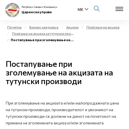
Република Северна Македонија
Царинска управа
Почетна
Бизнис заедница
Акцизи
Плаќање на акциза
Плаќање на акциза за тутунски производи
Open s
Постапување при зголемување на акцизата на тутунски производи
За нас
Open s
Физички лица
Постапување при
Open s
зголемување на акцизата на
Бизнис заедница
тутунски производи
Open s
Е-Царина
Open s
Медиа центар
При зголемување на акцизата и/или малопродажната цена
на тутунски производи, производителот и увозникот на
Контакт
тутунски производи се должни на денот на почетокот на
примена на зголемената акциза и/или зголемената
Е-Весник