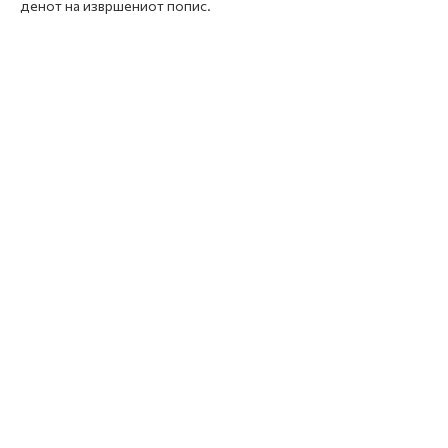
денот на извршениот попис.