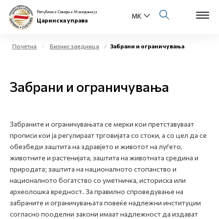
Република Северна Македонија
Царинска управа
Почетна
Бизнис заедница
Забрани и ограничувања
Open s
За нас
Забрани и ограничувања
Open s
Физички лица
Open s
Бизнис заедница
Забраните и ограничувањата се мерки кои претставуваат
прописи кои ја регулираат трговијата со стоки, а со цел да се
Open s
Е-Царина
обезбеди заштита на здравјето и животот на луѓето,
животните и растенијата, заштита на животната средина и
Open s
Медиа центар
природата; заштита на националното стопанство и
националното богатство со уметничка, историска или
археолошка вредност. За правилно спроведување на
Контакт
забраните и ограничувањата повеќе надлежни институции
согласно пооделни закони имаат надлежност да издават
Е-Весник