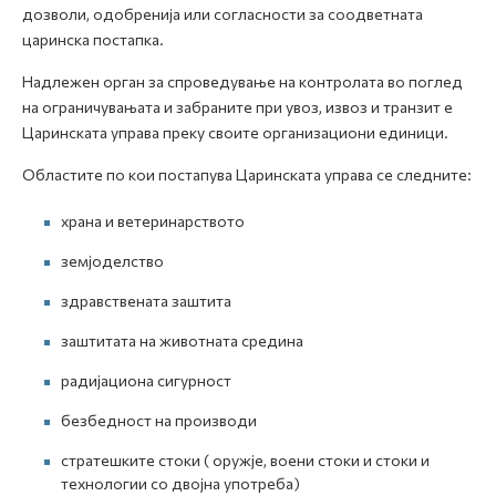
дозволи, одобренија или согласности за соодветната
царинска постапка.
Надлежен орган за спроведување на контролата во поглед
на ограничувањата и забраните при увоз, извоз и транзит е
Царинската управа преку своите организациони единици.
Областите по кои постапува Царинската управа се следните:
храна и ветеринарството
земјоделство
здравствената заштита
заштитата на животната средина
радијациона сигурност
безбедност на производи
стратешките стоки ( оружје, воени стоки и стоки и
технологии со двојна употреба)