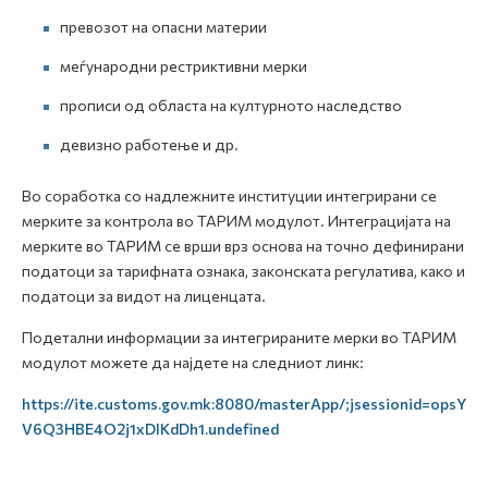
превозот на опасни материи
меѓународни рестриктивни мерки
прописи од областа на културното наследство
девизно работење и др.
Во соработка со надлежните институции интегрирани се
мерките за контрола во ТАРИМ модулот. Интеграцијата на
мерките во ТАРИМ се врши врз основа на точно дефинирани
податоци за тарифната ознака, законската регулатива, како и
податоци за видот на лиценцата.
Подетални информации за интегрираните мерки во ТАРИМ
модулот можете да најдете на следниот линк:
https://ite.customs.gov.mk:8080/masterApp/;jsessionid=opsY
V6Q3HBE4O2j1xDlKdDh1.undefined