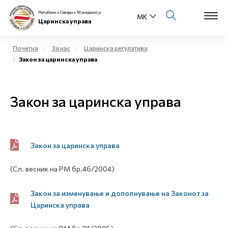
Република Северна Македонија
Царинска управа
Почетна
За нас
Царинска регулатива
Закон за царинска управа
Open s
За нас
Open s
Закон за царинска управа
Физички лица
Open s
Бизнис заедница
Open s
Закон за царинска управа
Е-Царина
Open s
(Сл. весник на РМ бр.46/2004)
Медиа центар
Закон за изменување и дополнување на Законот за
Контакт
Царинска управа
Е-Весник