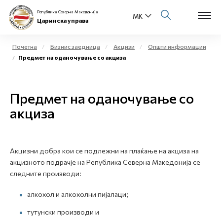
Република Северна Македонија
Царинска управа
Почетна
Бизнис заедница
Акцизи
Општи информации
Предмет на оданочување со акциза
Open s
За нас
Open s
Предмет на оданочување со
Физички лица
акциза
Open s
Бизнис заедница
Open s
Е-Царина
Акцизни добра кои се подлежни на плаќање на акцизa на
акцизното подрачје на Република Северна Македонија се
Open s
Медиа центар
следните производи:
алкохол и алкохолни пијалaци;
Контакт
тутунски производи и
Е-Весник