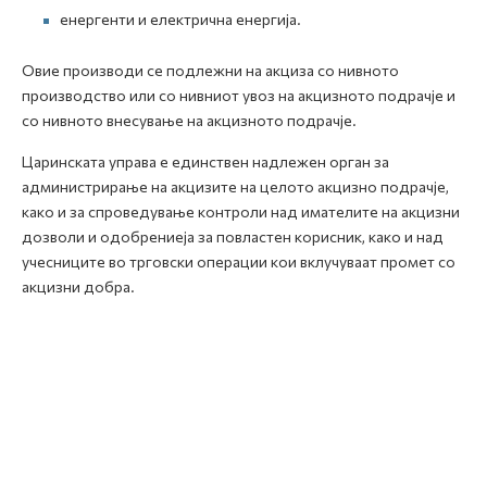
енергенти и електрична енергија.
Овие производи се подлежни на акциза со нивното
производство или со нивниот увоз на акцизното подрачје и
со нивното внесување на акцизното подрачје.
Царинската управа е единствен надлежен орган за
администрирање на акцизите на целото акцизно подрачје,
како и за спроведување контроли над имателите на акцизни
дозволи и одобрениеја за повластен корисник, како и над
учесниците во трговски операции кои вклучуваат промет со
акцизни добра.