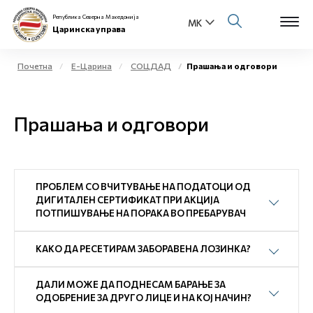
Република Северна Македонија
Царинска управа
Почетна
Е-Царина
СОЦДАД
Прашања и одговори
Open s
За нас
Прашања и одговори
Open s
Физички лица
Open s
Бизнис заедница
ПРОБЛЕМ СО ВЧИТУВАЊЕ НА ПОДАТОЦИ ОД
Open s
ДИГИТАЛЕН СЕРТИФИКАТ ПРИ АКЦИЈА
Е-Царина
ПОТПИШУВАЊЕ НА ПОРАКА ВО ПРЕБАРУВАЧ
Open s
Медиа центар
КАКО ДА РЕСЕТИРАМ ЗАБОРАВЕНА ЛОЗИНКА?
Контакт
ДАЛИ МОЖЕ ДА ПОДНЕСАМ БАРАЊЕ ЗА
ОДОБРЕНИЕ ЗА ДРУГО ЛИЦЕ И НА КОЈ НАЧИН?
Е-Весник