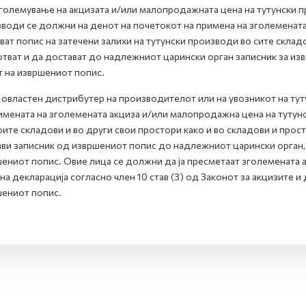
големување на акцизата и/или малопродажната цена на тутунски п
води се должни на денот на почетокот на примена на зголеменат
ват попис на затечени залихи на тутунски производи во сите склад
тват и да достават до надлежниот царински орган записник за из
 на извршениот попис.
 овластен дистрибутер на производителот или на увозникот на ту
имената на зголемената акциза и/или малопродажна цена на тутунс
оите складови и во други свои простори како и во складови и прос
ви записник од извршениот попис до надлежниот царински орган,
ениот попис. Овие лица се должни да ја пресметаат зголемената ак
на декларација согласно член 10 став (3) од Законот за акцизите и 
ениот попис.