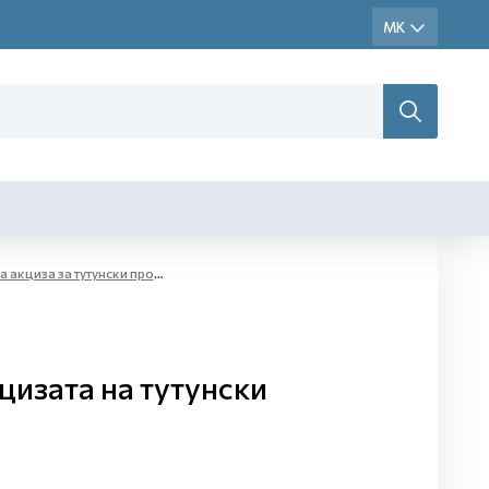
кциза за тутунски производи
цизата на тутунски