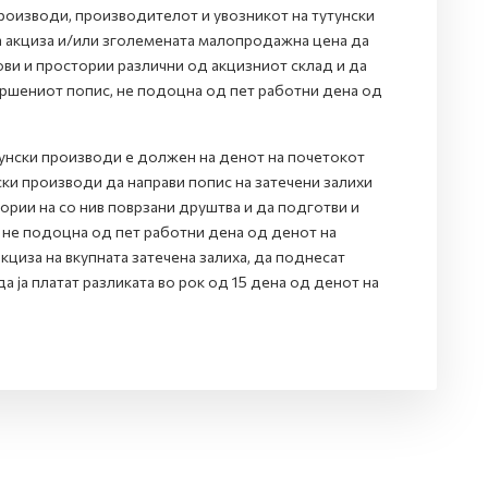
роизводи, производителот и увозникот на тутунски
а акциза и/или зголемената малопродажна цена да
ови и простории различни од акцизниот склад и да
вршениот попис, не подоцна од пет работни дена од
тунски производи е должен на денот на почетокот
ки производи да направи попис на затечени залихи
тории на со нив поврзани друштва и да подготви и
 не подоцна од пет работни дена од денот на
циза на вкупната затечена залиха, да поднесат
да ја платат разликата во рок од 15 дена од денот на