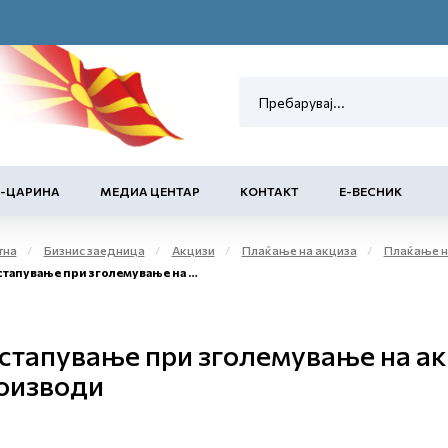
Е-ЦАРИНА
МЕДИА ЦЕНТАР
КОНТАКТ
Е-ВЕСНИК
тна
Бизнис заедница
Акцизи
Плаќање на акциза
Плаќање на а
ување при зголемување на акцизата на тутунски производи
стапување при зголемување на ак
оизводи