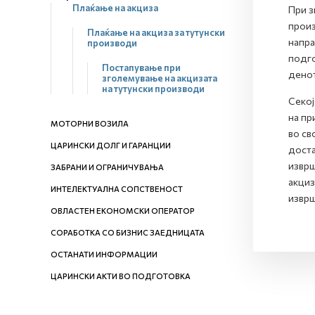
Плаќање на акциза
При з
произ
Плаќање на акциза за тутунски
напра
производи
подго
Постапување при
денот
зголемување на акцизата
на тутунски производи
Секој
на пр
МОТОРНИ ВОЗИЛА
во св
ЦАРИНСКИ ДОЛГ И ГАРАНЦИИ
доста
изврш
ЗАБРАНИ И ОГРАНИЧУВАЊА
акциз
ИНТЕЛЕКТУАЛНА СОПСТВЕНОСТ
изврш
ОВЛАСТЕН ЕКОНОМСКИ ОПЕРАТОР
СОРАБОТКА СО БИЗНИС ЗАЕДНИЦАТА
ОСТАНАТИ ИНФОРМАЦИИ
ЦАРИНСКИ АКТИ ВО ПОДГОТОВКА