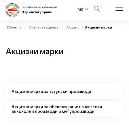
Република Северна Македонија
Царинска управа
Почетна
Бизнис заедница
Акцизи
Акцизни марки
Open s
За нас
Акцизни марки
Open s
Физички лица
Open s
Бизнис заедница
Open s
Е-Царина
Акцизни марки за тутунски производи
Open s
Медиа центар
Акцизни марки за обележување на жестоки
алкохолни производи и меѓупроизводи
Контакт
Е-Весник