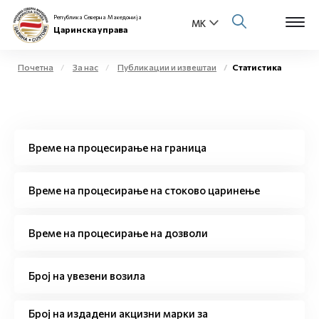
Република Северна Македонија
Царинска управа
Почетна
За нас
Публикации и извештаи
Статистика
Open s
За нас
Open s
Физички лица
Време на процесирање на граница
Open s
Бизнис заедница
Време на процесирање на стоково царинење
Open s
Е-Царина
Време на процесирање на дозволи
Open s
Медиа центар
Број на увезени возила
Контакт
Број на издадени акцизни марки за
Е-Весник