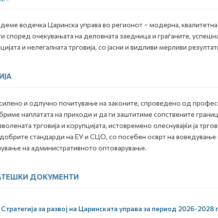
деме водечка Царинска управа во регионот – модерна, квалитетна 
и според очекувањата на деловната заедница и граѓаните, успешна
цијата и нелегалната трговија, со јасни и видливи мерливи резултат
ИЈА
силено и одлучно почитување на законите, спроведено од профес
риме наплатата на приходи и да ги заштитиме сопствените грани
волената трговија и корупцијата, истовремено олеснувајќи ја трго
јдобрите стандарди на ЕУ и СЦО, со посебен осврт на воведување 
ување на административното оптоварување.
АТЕШКИ ДОКУМЕНТИ
Стратегија за развој на Царинската управа за период 2026-2028