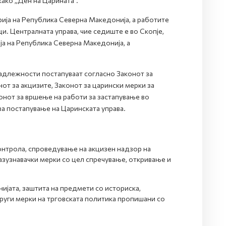
како „Ден на Царината“.
ија на Република Северна Македонија, а работите
и. Централната управа, чие седиште е во Скопје,
а на Република Северна Македонија, а
надлежности постапуваат согласно Законот за
от за акцизите, Законот за царински мерки за
онот за вршење на работи за застапување во
а постапување на Царинската управа.
онтрола, спроведување на акцизен надзор на
азузнавачки мерки со цел спречување, откривање и
нијата, заштита на предмети со историска,
други мерки на трговската политика пропишани со