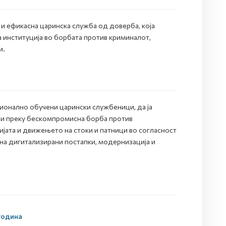
и ефикасна царинска служба од доверба, која
 институција во борбата против криминалот,
и.
ионално обучени царински службеници, да ја
ци преку бескомпромисна борба против
вијата и движењето на стоки и патници во согласност
на дигитализирани постапки, модернизација и
 година