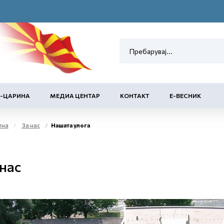
Е-ЦАРИНА
МЕДИА ЦЕНТАР
КОНТАКТ
Е-ВЕСНИК
тна
За нас
Нашата улога
 нас