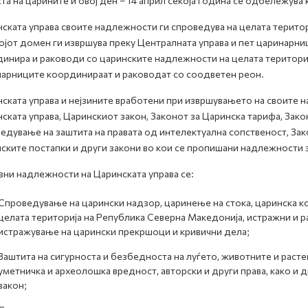
та на царините и овој ден – 14 април секоја година се одбележува 
ската управа своите надлежности ги спроведува на целата територ
ојот домен ги извршува преку Централната управа и пет царинарниц
инира и раководи со царинските надлежности на целата териториј
арниците координираат и раководат со соодветен реон.
ската управа и нејзините вработени при извршувањето на своите 
ската управа, Царинскиот закон, Законот за Царинска тарифа, Закон
едување на заштита на правата од интелектуална сопственост, Зак
ските постапки и други закони во кои се пропишани надлежности з
ни надлежности на Царинската управа се:
Спроведување на царински надзор, царинење на стока, царинска к
целата територија на Република Северна Македонија, истражни и р
истражување на царински прекршоци и кривични дела;
Заштита на сигурноста и безбедноста на луѓето, животните и расте
уметничка и археолошка вредност, авторски и други права, како и 
закон;