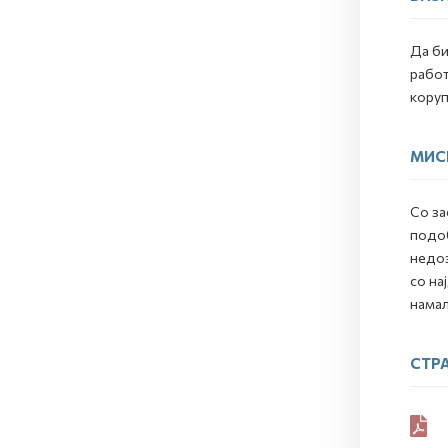
Да би
работ
коруп
МИС
Со за
подоб
недоз
со на
намал
СТР