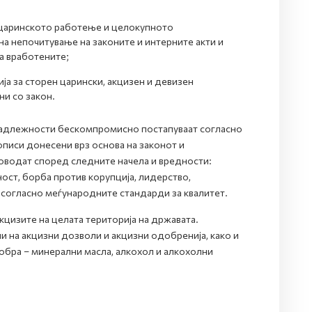
 царинското работење и целокупното
на непочитување на законите и интерните акти и
а вработените;
а за сторен царински, акцизен и девизен
ни со закон.
 надлежности бескомпромисно постапуваат согласно
писи донесени врз основа на законот и
ководат според следните начела и вредности:
ост, борба против корупција, лидерство,
 согласно меѓународните стандарди за квалитет.
цизите на целата територија на државата.
и на акцизни дозволи и акцизни одобренија, како и
обра – минерални масла, алкохол и алкохолни