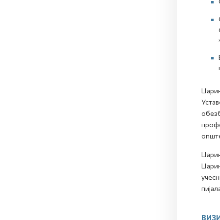
Царин
Устав
обезб
профе
опште
Царин
Царин
учесн
пијал
ВИЗИ