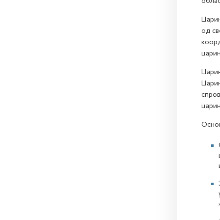
облас
Царин
од св
коорд
царин
Царин
Царин
спров
царин
Основ