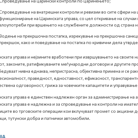
Спроведување на царински контроли по царинењето;
Спроведување на внатрешни контроли и ревизии во сите сфери на
функционирање на Царинската управа, со цел откривање на случаи 
злоупотреби при вршењето на службените должности од страна н
Водење на прекршочна постапка, изрекување на прекршочна санкциј
прекршок, како и поведување на постапка по кривични дела утврде
ската управа и нејзините вработени при извршувањето на своите
от, законите, ратификуваните меѓународни договори и другите про
едуваат нивна еднаква, непристрасна, објективна примена и се ра
сионалност, праведност, едноставност, ефикасност, транспарентн
ствена одговорност, грижа за човечките капацитети и управување
ската управа е единствен надлежен орган за администрирање на ак
ската управа е надлежна и за спроведување на контроли на имател
иците во трговските операции кои вклучуваат промет со акцизни д
аци, тутунски добра и патнички автомобили.
ЈА