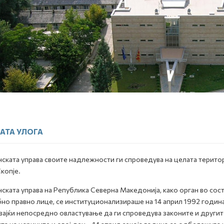
АТА УЛОГА
ската управа своите надлежности ги спроведува на целата терито
Скопје.
ската управа на Република Северна Македонија, како орган во сост
но правно лице, се институционализираше на 14 април 1992 година
ајќи непосредно овластување да ги спроведува законите и другит