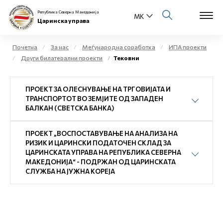
Република Северна Македонија
Царинска управа
Почетна
За нас
Меѓународна соработка
ИПА проекти
Други билатерални проекти
Тековни
Open s
За нас
ПРОЕКТ ЗА ОЛЕСНУВАЊЕ НА ТРГОВИЈАТА И
Open s
Физички лица
ТРАНСПОРТОТ ВО ЗЕМЈИТЕ ОД ЗАПАДЕН
БАЛКАН (СВЕТСКА БАНКА)
Open s
Бизнис заедница
ПРОЕКТ „ВОСПОСТАВУВАЊЕ НА АНАЛИЗА НА
Open s
РИЗИК И ЦАРИНСКИ ПОДАТОЧЕН СКЛАД ЗА
Е-Царина
ЦАРИНСКАТА УПРАВА НА РЕПУБЛИКА СЕВЕРНА
МАКЕДОНИЈА“ - ПОДРЖАН ОД ЦАРИНСКАТА
Open s
СЛУЖБА НА ЈУЖНА КОРЕЈА
Медиа центар
Контакт
Е-Весник