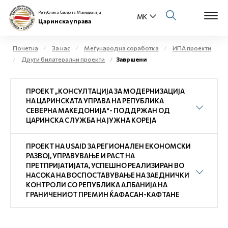
Република Северна Македонија
Царинска управа
Почетна
За нас
Меѓународна соработка
ИПА проекти
Други билатерални проекти
Завршени
Open s
За нас
ПРОЕКТ „КОНСУЛТАЦИЈА ЗА МОДЕРНИЗАЦИЈА
Open s
Физички лица
НА ЦАРИНСКАТА УПРАВА НА РЕПУБЛИКА
СЕВЕРНА МАКЕДОНИЈА“- ПОДДРЖАН ОД
Open s
ЦАРИНСКА СЛУЖБА НА ЈУЖНА КОРЕЈА
Бизнис заедница
Open s
ПРОЕКТ НА USAID ЗА РЕГИОНАЛЕН ЕКОНОМСКИ
Е-Царина
РАЗВОЈ, УПРАВУВАЊЕ И РАСТ НА
ПРЕТПРИЈАТИЈАТА, УСПЕШНО РЕАЛИЗИРАН ВО
Open s
НАСОКА НА ВОСПОСТАВУВАЊЕ НА ЗАЕДНИЧКИ
Медиа центар
КОНТРОЛИ СО РЕПУБЛИКА АЛБАНИЈА НА
ГРАНИЧЕНИОТ ПРЕМИН ЌАФАСАН-КАФТАНЕ
Контакт
Е-Весник