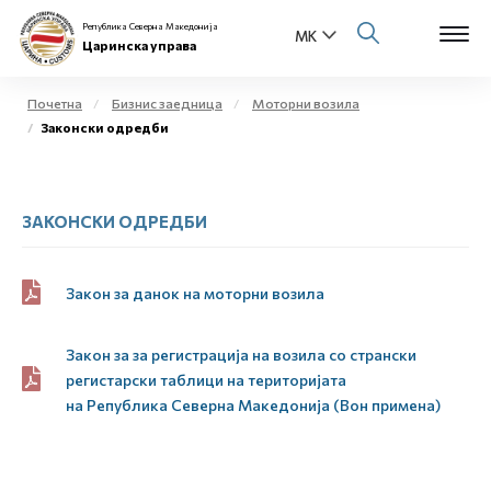
Република Северна Македонија
Царинска управа
Почетна
Бизнис заедница
Моторни возила
Законски одредби
Open s
За нас
Open s
Физички лица
ЗАКОНСКИ ОДРЕДБИ
Open s
Бизнис заедница
Закон за данок на моторни возила
Open s
Е-Царина
Закон за за регистрација на возила со странски
Open s
Медиа центар
регистарски таблици на територијата
на
Р
епублика
С
еверна
М
акедонија (Вон примена)
Контакт
Е-Весник