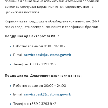
прашања и решавање на апликативни и технички проблеми
со кои се соочуваат корисниците при спроведување на
царинските постапки.
Корисничката поддршка е обезбедена континуирано 24/7
преку следната електронска пошта и телефонски броеви:
Поддршка од Секторот за ИКТ:
Работно време од 8:30 – 16:30 ч.
E-mail:
servicedesk@customs.gov.mk
Телефон: +389 2 3293 916
Поддршка од Дежурниот царински центар:
Работно време од 00:00 – 24:00 ч.
E-mail:
servicedesk@customs.gov.mk
Телефон: +389 2 3293 972