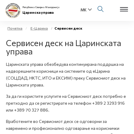
Република Северна Македонија
Царинска управа
Почетна
Е-Царина
Сервисен деск
Open s
Сервисен деск на Царинската
За нас
управа
Open s
Физички лица
Царинската управа обезбедува континуирана поддршка на
Open s
надворешните корисници на системите од еЦарина
Бизнис заедница
(СОЦДАД, НКТС, ИТО и ЕКСИМ) преку Сервисниот деск на
Open s
Царинската управа.
Е-Царина
За да ги користите услугите на Сервисниот деск потребно е
Open s
претходно да се регистрирате на телефон +389 2 3293 916
Медиа центар
или +389 70 327 886.
Контакт
Вработените во Сервисниот деск се одговорни за
навремено и професионално одговарање на кориснички
Е-Весник