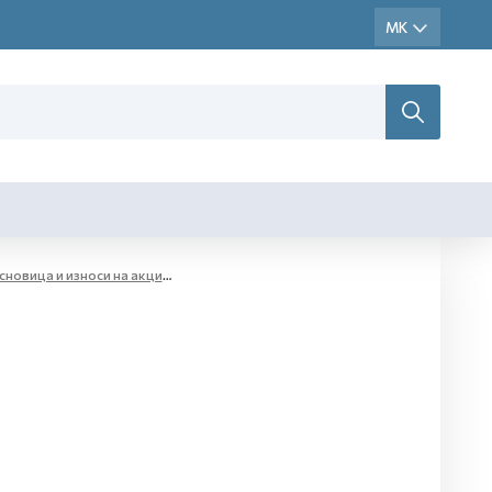
новица и износи на акциза