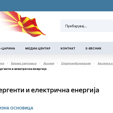
Е-ЦАРИНА
МЕДИА ЦЕНТАР
КОНТАКТ
Е-ВЕСНИК
тна
Бизнис заедница
Акцизи
Општи информации
Акцизна ос
ргенти и електрична енергија
ергенти и електрична енергија
ИЗНА ОСНОВИЦА