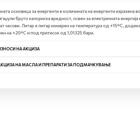
ната основица за енергенти е количината на енергенти изразена во
игаџули бруто калориска вредност, освен за електричната енергија
ат часови. Литар е литар измерен на температура од +15°C, додек
ен на +20°C и под притисок од 1,01325 бари.
ИЗНОСИ НА АКЦИЗА
АКЦИЗА НА МАСЛА И ПРЕПАРАТИ ЗА ПОДМАЧКУВАЊЕ