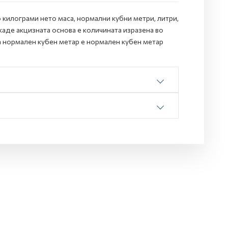
 килограми нето маса, нормални кубни метри, литри,
 каде акцизната основа е количината изразена во
а нормален кубен метар е нормален кубен метар