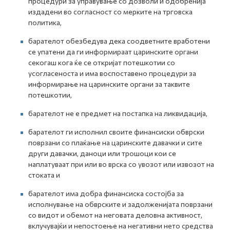
процедури за управување со дозволи и одобренија
издадени во согласност со мерките на трговска
политика,
барателот обезбедува дека соодветните вработени
се упатени да ги информираат царинските органи
секогаш кога ќе се откријат потешкотии со
усогласеноста и има воспоставено процедури за
информирање на царинските органи за таквите
потешкотии,
барателот не е предмет на постапка на ликвидација,
барателот ги исполнил своите финансиски обврски
поврзани со плаќање на царинските давачки и сите
други давачки, даноци или трошоци кои се
наплатуваат при или во врска со увозот или извозот на
стоката и
барателот има добра финансиска состојба за
исполнување на обврските и задолженијата поврзани
со видот и обемот на неговата деловна активност,
вклучувајќи и непостоење на негативни нето средства