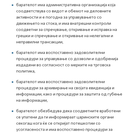
барателот има административна организација која
соодветствува со видот и обемот на деловните
активности и е погодна за управувањето со
движењето на стока, и има внатрешни контроли
соодветни за спречување, откривање и исправка на
грешки и спречување и откривање на нелегални и
неправилни трансакции,
барателот има воспоставено задоволителни
процедури за управување со дозволи и одобренија
издадени во согласност со мерките на трговска
политика,
барателот има воспоставено задоволителни
процедури за архивирање на својата евиденција и
информации, како и процедури за заштита од губење
на информации,
барателот обезбедува дека соодветните вработени
се упатени да ги информираат царинските органи
секогаш кога ќе се откријат потешкотии со
усогласеноста и има воспоставено процедури за