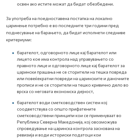
освен ако истите можат да бидат обезбедени.
За употреба на поедноставена постапка на локално
царинење потребно е во последните три години пред
поднесување на барањето, да бидат исполнети следниве
критериуми:
барателот, одговорното лице кај барателот или
лицето кое има контрола над управувањето со
правното лице и одговорното лице кај барателот за
царински прашања не се сторители на тешка повреда
или повеќекратни повреди на царинските и даночните
прописи и не се сторители на тешко кривично дело во
врска со неговата економска дејност,
барателот води сметководствен систем кој
соодветствува со општо прифатените
сметководствени принципи кои се применуваат во
Република Северна Македонија, кој овозможува
спроведување на царинска контрола заснована на
ревизија и води историски податоци кои