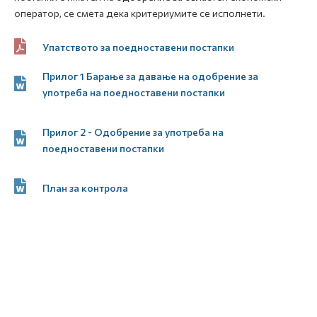
оператор, се смета дека критериумите се исполнети.
Упатството за поедноставени постапки
Прилог 1 Барање за давање на одобрение за
употреба на поедноставени постапки
Прилог 2 - Одобрение за употреба на
поедноставени постапки
План за контрола