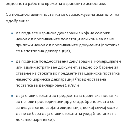
редовното работно време на царинските испостави.
Со поедноставени постапки се овозможува на имателот на
одобрение:
да поднесе царинска декларација која не содржи
некои од пропишаните податоци или кон неа да не
приложи некои од пропишаните документи (постапка
со непотполна декларација),
да поднесе поедноставена декларација, комерцијален
или административен документ, заедно со барање за
ставање на стоката во предметната царинска постапка
наместо царинска декларација (поедноставена
постапка за декларирање), и/или
да ја стави стоката во предметната царинска постапка
во негови простории или друго одобрено место со
запишување во својата евиденција, во кој случај може
да не се бара да ја стави стоката на увид (постапка на
локално царинење).