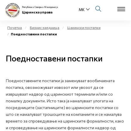
Република Северна Македонија
Царинска управа
Почетна
Бизнис заедница
Царински постапки
Поедноставени постапки
Open s
За нас
Open s
Поедноставени постапки
Физички лица
Open s
Бизнис заедница
Поедноставените постапки ја заменуваат вообичаената
Open s
Е-Царина
постапка, овозможуваат извозот или увозот да се
извршуваат надвор од царинскиот терминали и/или со
Open s
помалку документи. Исто така ја намалуваат улогата на
Медиа центар
посредниците (застапниците) во царинските постапки со
што се намалуваат трошоците на компаниите и се намалува
Контакт
времето за спроведување на царинските формалности, како
и спроведување на царинските формалности надвор од
Е-Весник