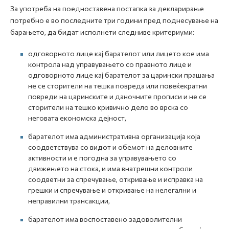
За употреба на поедноставена постапка за декларирање
потребно е во последните три години пред поднесување на
барањето, да бидат исполнети следниве критериуми:
одговорното лице кај барателот или лицето кое има
контрола над управувањето со правното лице и
одговорното лице кај барателот за царински прашања
не се сторители на тешка повреда или повеќекратни
повреди на царинските и даночните прописи и не се
сторители на тешко кривично дело во врска со
неговата економска дејност,
барателот има административна организација која
соодветствува со видот и обемот на деловните
активности и е погодна за управувањето со
движењето на стока, и има внатрешни контроли
соодветни за спречување, откривање и исправка на
грешки и спречување и откривање на нелегални и
неправилни трансакции,
барателот има воспоставено задоволителни