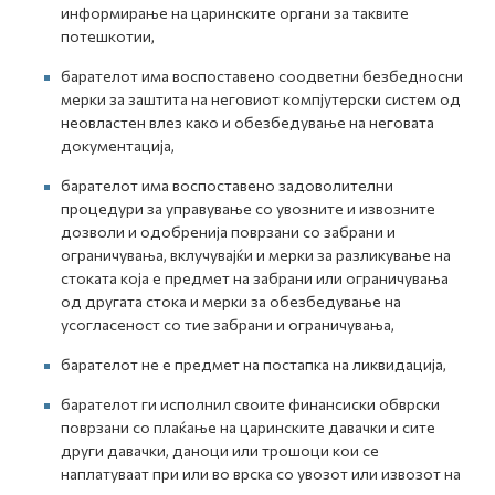
информирање на царинските органи за таквите
потешкотии,
барателот има воспоставено соодветни безбедносни
мерки за заштита на неговиот компјутерски систем од
неовластен влез како и обезбедување на неговата
документација,
барателот има воспоставено задоволителни
процедури за управување со увозните и извозните
дозволи и одобренија поврзани со забрани и
ограничувања, вклучувајќи и мерки за разликување на
стоката која е предмет на забрани или ограничувања
од другата стока и мерки за обезбедување на
усогласеност со тие забрани и ограничувања,
барателот не е предмет на постапка на ликвидација,
барателот ги исполнил своите финансиски обврски
поврзани со плаќање на царинските давачки и сите
други давачки, даноци или трошоци кои се
наплатуваат при или во врска со увозот или извозот на