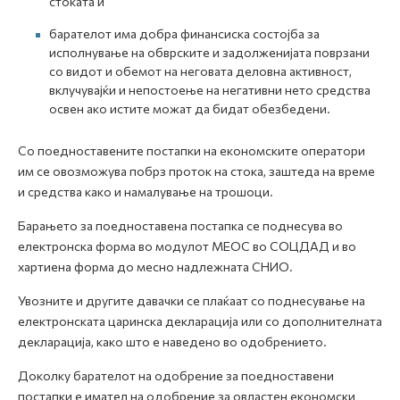
стоката и
барателот има добра финансиска состојба за
исполнување на обврските и задолженијата поврзани
со видот и обемот на неговата деловна активност,
вклучувајќи и непостоење на негативни нето средства
освен ако истите можат да бидат обезбедени.
Со поедноставените постапки на економските оператори
им се овозможува побрз проток на стока, заштеда на време
и средства како и намалување на трошоци.
Барањето за поедноставена постапка се поднесува во
електронска форма во модулот МЕОС во СОЦДАД и во
хартиена форма до месно надлежната СНИО.
Увозните и другите давачки се плаќаат со поднесување на
електронската царинска декларација или со дополнителната
декларација, како што е наведено во одобрението.
Доколку барателот на одобрение за поедноставени
постапки е имател на одобрение за овластен економски