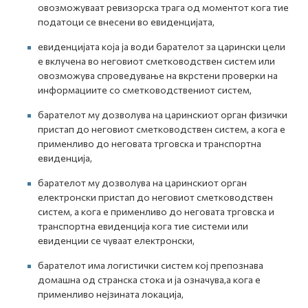
овозможуваат ревизорска трага од моментот кога тие
податоци се внесени во евиденцијата,
евиденцијата која ја води барателот за царински цели
е вклучена во неговиот сметководствен систем или
овозможува спроведување на вкрстени проверки на
информациите со сметководствениот систем,
барателот му дозволува на царинскиот орган физички
пристап до неговиот сметководствен систем, а кога е
применливо до неговата трговска и транспортна
евиденција,
барателот му дозволува на царинскиот орган
електронски пристап до неговиот сметководствен
систем, а кога е применливо до неговата трговска и
транспортна евиденција кога тие системи или
евиденции се чуваат електронски,
барателот има логистички систем кој препознава
домашна од странска стока и ја означува,а кога е
применливо нејзината локација,