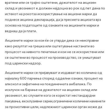
вратени или се трајно оштетени, држателот на акцизен
склад и увозникот е должен најдоцна во рок од пет дена по
истекот на рокотза искористување на акцизни марки да
поднесе акцизна декларација, да ја пресмета акцизата врз
основа на податоците од ознаките на акцизните марки и
веднаш да ја плати.
Акцизните марки за кои ќе се утврди дека се неисправни
како резултат на грешка или оштетување настанати во
процесот на нивното печатење и кои не се искористени или
се оштетени во процесот на производство, се уништуваат
под царински надзор.
Акцизните марки се пријавуваат и издаваат во количина од
најмалку 600 парчиња според одделни ознаки, процент на
алкохол и зафатнина на поединечната амбалажа. По
исклучок на барање на држателот на акцизен склад или
увозникот, во случаите кога се користат нестандардни
пакувања, ексклузивни серии,ограничени количини наменети
за промотивни цели, надлежниот царински орган може да