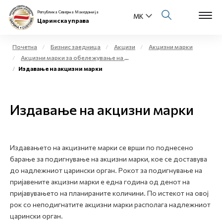
Република Северна Македонија
Царинска управа
Почетна
Бизнис заедница
Акцизи
Акцизни марки
Акцизни марки за обележување на жестоки алкохолни производи и меѓупроизводи
Open s
Издавање на акцизни марки
За нас
Open s
Физички лица
Издавање на акцизни марки
Open s
Бизнис заедница
Open s
Е-Царина
Издавањето на акцизните марки се врши по поднесено
барање за подигнување на акцизни марки, кое се доставува
Open s
до надлежниот царински орган. Рокот за подигнување на
Медиа центар
пријавените акцизни марки е една година од денот на
пријавувањето на планираните количини. По истекот на овој
Контакт
рок со неподигнатите акцизни марки располага надлежниот
царински орган.
Е-Весник