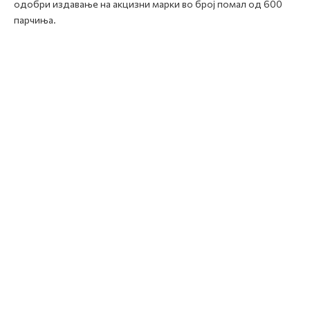
одобри издавање на акцизни марки во број помал од 600
парчиња.