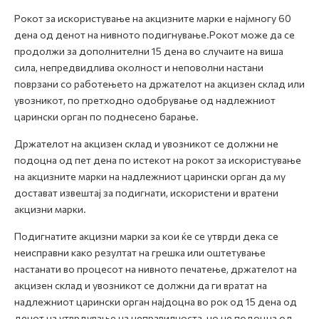
Рокот за искористување на акцизните марки е најмногу 60
дена од денот на нивното подигнување.Рокот може да се
продолжи за дополнителни 15 дена во случаите на виша
сила, непредвидлива околност и неповолни настани
поврзани со работењето на држателот на акцизен склад или
увозникот, по претходно одобрување од надлежниот
царински орган по поднесено барање.
Држателот на акцизен склад и увозникот се должни не
подоцна од пет дена по истекот на рокот за искористување
на акцизните марки на надлежниот царински орган да му
достават извештај за подигнати, искористени и вратени
акцизни марки.
Подигнатите акцизни марки за кои ќе се утврди дека се
неисправни како резултат на грешка или оштетување
настанати во процесот на нивното печатење, држателот на
акцизен склад и увозникот се должни да ги вратат на
надлежниот царински орган најдоцна во рок од 15 дена од
денот на утврдување на неправилноста, но не подоцна од