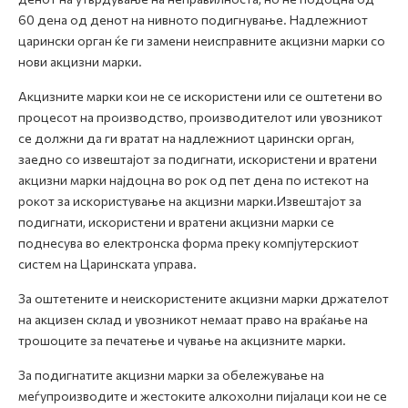
60 дена од денот на нивното подигнување. Надлежниот
царински орган ќе ги замени неисправните акцизни марки со
нови акцизни марки.
Акцизните марки кои не се искористени или се оштетени во
процесот на производство, производителот или увозникот
се должни да ги вратат на надлежниот царински орган,
заедно со извештајот за подигнати, искористени и вратени
акцизни марки најдоцна во рок од пет дена по истекот на
рокот за искористување на акцизни марки.Извештајот за
подигнати, искористени и вратени акцизни марки се
поднесува во електронска форма преку компјутерскиот
систем на Царинската управа.
За оштетените и неискористените акцизни марки држателот
на акцизен склад и увозникот немаат право на враќање на
трошоците за печатење и чување на акцизните марки.
За подигнатите акцизни марки за обележување на
меѓупроизводите и жестоките алкохолни пијалаци кои не се