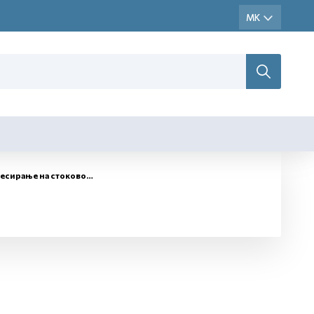
рање на стоково царинење