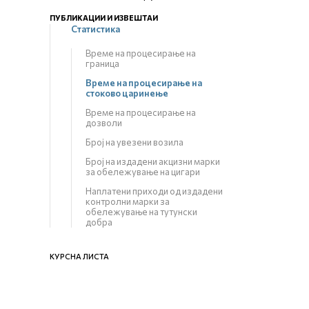
ПУБЛИКАЦИИ И ИЗВЕШТАИ
Статистика
Време на процесирање на
граница
Време на процесирање на
стоково царинење
Време на процесирање на
дозволи
Број на увезени возила
Број на издадени акцизни марки
за обележување на цигари
Наплатени приходи од издадени
контролни марки за
обележување на тутунски
добра
КУРСНА ЛИСТА