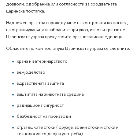
дозволи, одобренија или согласности за соодветната
царинска постапка.
Надлежен орган за спроведување на контролата во поглед
на ограничувањата и забраните при увоз, извоз и транзит е
Царинската управа преку своите организациони единици.
Областите по кои постапува Царинската управа се следните:
храна и ветеринарството
земјоделство
здравствената заштита
заштитата на животната средина
радијациона сигурност
безбедност на производи
стратешките стоки ( оружје, воени стоки и стоки и
технологии со двојна употреба)