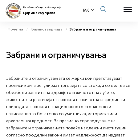
Република Северна Македонија
Царинска управа
Почетна
Бизнис заедница
Забрани и ограничувања
Open s
За нас
Забрани и ограничувања
Open s
Физички лица
Open s
Бизнис заедница
Забраните и ограничувањата се мерки кои претставуваат
прописи кои ја регулираат трговијата со стоки, а со цел да се
Open s
Е-Царина
обезбеди заштита на здравјето и животот на луѓето,
животните и растенијата, заштита на животната средина и
Open s
Медиа центар
природата; заштита на националното стопанство и
националното богатство со уметничка, историска или
археолошка вредност. За правилно спроведување на
Контакт
забраните и ограничувањата повеќе надлежни институции
согласно пооделни закони имаат надлежност да издават
Е-Весник