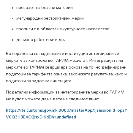
превозот на опасни материи
меѓународни рестриктивни мерки
прописи од областа на културното наследство
девизно работење и др.
Во соработка со надлежните институции интегрирани се
мерките за контрола во ТАРИМ модулот. Интеграцијата на
мерките во ТАРИМ се врши врз основа на точно дефинирани
податоци за тарифната ознака, законската регулатива, како и
податоци за видот на лиценцата.
Подетални информации за интегрираните мерки во ТАРИМ
модулот можете да најдете на следниот линк:
https://ite.customs.gov.mk:8080/masterApp/;jsessionid=opsY
V6Q3HBE4O2j1xDlKdDh1.undefined