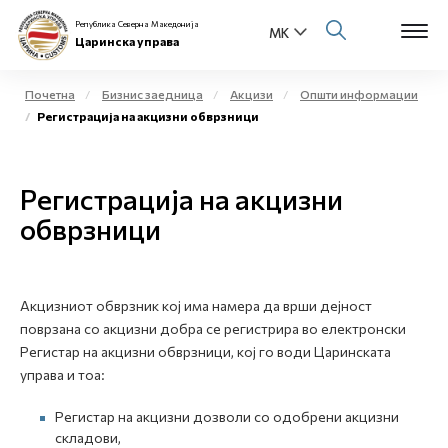
Република Северна Македонија
Царинска управа
Почетна
Бизнис заедница
Акцизи
Општи информации
Регистрација на акцизни обврзници
Open s
За нас
Open s
Регистрација на акцизни
Физички лица
обврзници
Open s
Бизнис заедница
Open s
Е-Царина
Акцизниот обврзник кој има намера да врши дејност
поврзана со акцизни добра се регистрира во електронски
Open s
Медиа центар
Регистар на акцизни обврзници, кој го води Царинската
управа и тоа:
Контакт
Регистар на акцизни дозволи со одобрени акцизни
складови,
Е-Весник