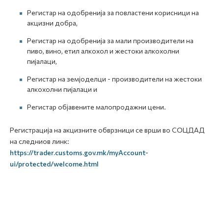
Регистар на одобренија за повластени корисници на
акцизни добра,
Регистар на одобренија за мали производители на
пиво, вино, етил алкохол и жестоки алкохолни
пијалаци,
Регистар на земјоделци - производители на жестоки
алкохолни пијалаци и
Регистар објавените малопродажни цени.
Регистрација на акцизните обврзници се врши во СОЦДАД
на следниов линк:
https://trader.customs.gov.mk/myAccount-
ui/protected/welcome.html