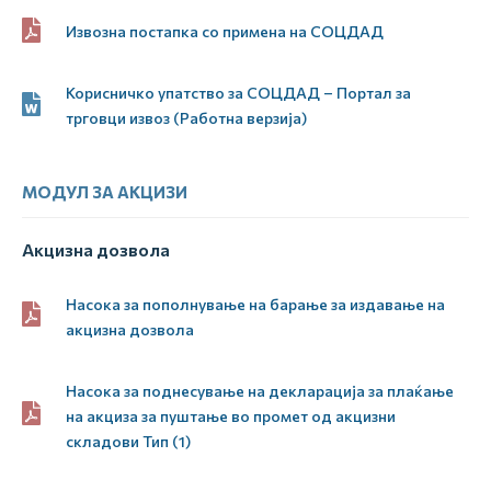
Извозна постапка со примена на СОЦДАД
Корисничко упатство за СОЦДАД – Портал за
трговци извоз (Работна верзија)
МОДУЛ ЗА АКЦИЗИ
Акцизна дозвола
Насока за пополнување на барање за издавање на
акцизна дозвола
Насока за поднесување на декларација за плаќање
на акциза за пуштање во промет од акцизни
складови Тип (1)