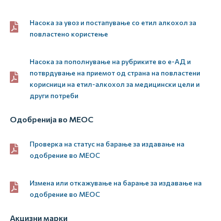
Насока за увоз и постапување со етил алкохол за
повластено користење
Насока за пополнување на рубриките во е-АД и
потврдување на приемот од страна на повластени
корисници на етил-алкохол за медицински цели и
други потреби
Одобренија во МЕОС
Проверка на статус на барање за издавање на
одобрение во МЕОС
Измена или откажување на барање за издавање на
одобрение во МЕОС
Акцизни марки