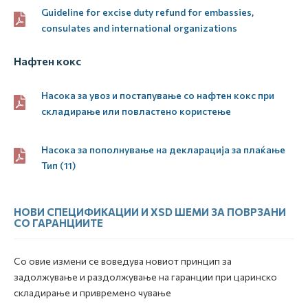
Guideline for excise duty refund for embassies,
consulates and international organizations
Нафтен кокс
Насока за увоз и постапување со нафтен кокс при
складирање или повластено користење
Насока за пополнување на декларација за плаќање
Тип (11)
НОВИ СПЕЦИФИКАЦИИ И XSD ШЕМИ ЗА ПОВРЗАНИ
СО ГАРАНЦИИТЕ
Со овие измени се воведува новиот принцип за
задолжување и раздолжување на гаранции при царинско
складирање и привремено чување