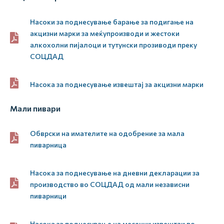
Насоки за поднесување барање за подигање на
акцизни марки за меќупроизводи и жестоки
алкохолни пијалоци и тутунски прозиводи преку
СОЦДАД
Насока за поднесување извештај за акцизни марки
Мали пивари
Обврски на имателите на одобрение за мала
пиварница
Насока за поднесување на дневни декларации за
производство во СОЦДАД од мали независни
пиварници
Насока за поднесување на месечни извештаи во