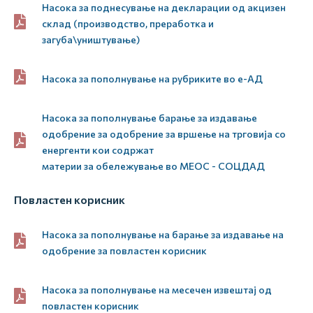
Насока за поднесување на декларации од акцизен
склад (производство, преработка и
загуба\уништување)
Насока за пополнување на рубриките во е-АД
Насока за пополнување барање за издавање
одобрение за одобрение за вршење на трговија со
енергенти кои содржат
материи за обележување во МЕОС - СОЦДАД
Повластен корисник
Насока за пополнување на барање за издавање на
одобрение за повластен корисник
Насока за пополнување на месечен извештај од
повластен корисник