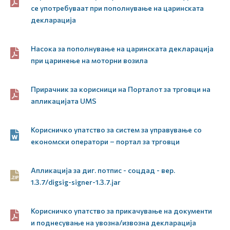
се употребуваат при пополнување на царинската
декларација
Насока за пополнување на царинската декларација
при царинење на моторни возила
Прирачник за корисници на Порталот за трговци на
апликацијата UMS
Корисничко упатство за систем за управување со
економски оператори – портал за трговци
Апликација за диг. потпис - соцдад - вер.
1.3.7/digsig-signer-1.3.7.jar
Корисничко упатство за прикачување на документи
и поднесување на увозна/извозна декларација