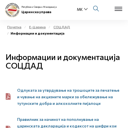
Република Северна Македонија
Царинска управа
Почетна
Е-Царина
СОЦДАД
Информации и документација
Open s
За нас
Open s
Информации и документација
Физички лица
СОЦДАД
Open s
Бизнис заедница
Open s
Е-Царина
Одлуката за утврдување на трошоците за печатење
Open s
и чување на акцизните марки за обележување на
Медиа центар
тутунските добра и алкохолните пијалоци
Контакт
Правилник за начинот на пополнување на
царинската декларација и кодексот на шифри кои
Е-Весник