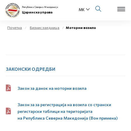
Република Северна Македонија
Царинска управа
Почетна
Бизнис заедница
Моторни возила
Open s
За нас
Open s
Физички лица
Open s
ЗАКОНСКИ ОДРЕДБИ
Бизнис заедница
Open s
Е-Царина
Закон за данок на моторни возила
Open s
Медиа центар
Закон за за регистрација на возила со странски
регистарски таблици на територијата
Контакт
на
Р
епублика
С
еверна
М
акедонија (Вон примена)
Е-Весник