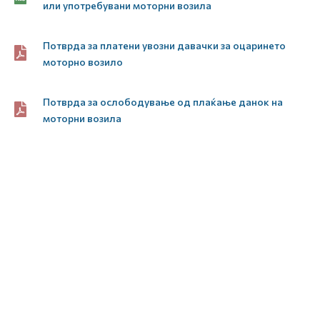
или употребувани моторни возила
Потврда за платени увозни давачки за оцаринето
моторно возило
Потврда за ослободување од плаќање данок на
моторни возила