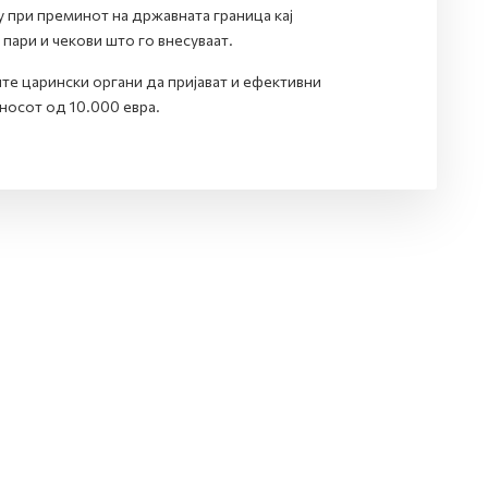
у при преминот на државната граница кај
пари и чекови што го внесуваат.
е царински органи да пријават и ефективни
зносот од 10.000 евра.