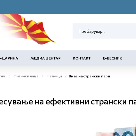
Е-ЦАРИНА
МЕДИА ЦЕНТАР
КОНТАКТ
Е-ВЕСНИК
тна
Физички лица
Патници
Внес на странски пари
есување на ефективни странски п