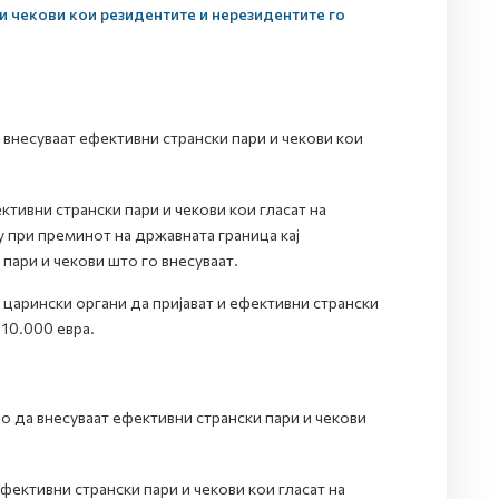
и чекови кои резидентите и нерезидентите го
несуваат ефективни странски пари и чекови кои
ивни странски пари и чекови кои гласат на
у при преминот на државната граница кај
пари и чекови што го внесуваат.
царински органи да пријават и ефективни странски
 10.000 евра.
 да внесуваат ефективни странски пари и чекови
ективни странски пари и чекови кои гласат на