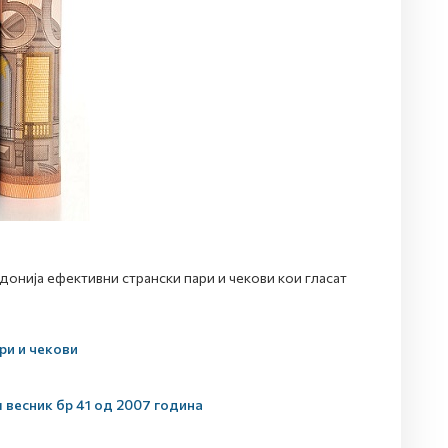
нија ефективни странски пари и чекови кои гласат
ри и чекови
 весник бр 41 од 2007 година