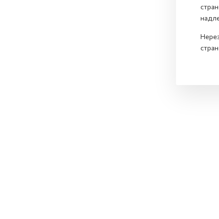
стран
надле
Нерез
стран