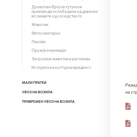
Дозволен број на тутунски
производи ослободени од давачки
во земјите од соседството
Животни
Фитосанитарна
Лекови
Оружје и муниција
Загрозени животни и растенија
Историска и културна вредност
МАЛИ ПРАТКИ
Резид
на ст
УВОЗ НА ВОЗИЛА
ПРИВРЕМЕН УВОЗ НА ВОЗИЛА