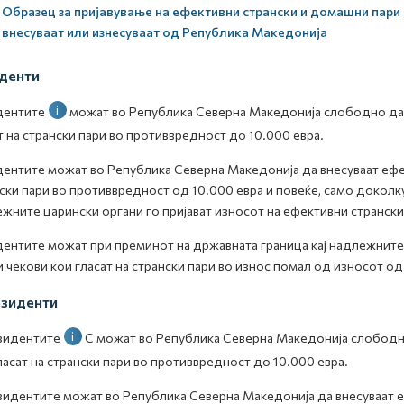
Образец за пријавување на ефективни странски и домашни пари 
внесуваат или изнесуваат од Република Македонија
денти
i
дентите
можат во Република Северна Македонија слободно да в
т на странски пари во противвредност до 10.000 евра.
ентите можат во Република Северна Македонија да внесуваат ефект
ски пари во противвредност од 10.000 евра и повеќе, само доколк
жните царински органи го пријават износот на ефективни странски 
ентите можат при преминот на државната граница кај надлежните 
и чекови кои гласат на странски пари во износ помал од износот од
зиденти
i
зидентите
С
можат во Република Северна Македонија слободно
ласат на странски пари во противвредност до 10.000 евра.
идентите можат во Република Северна Македонија да внесуваат еф