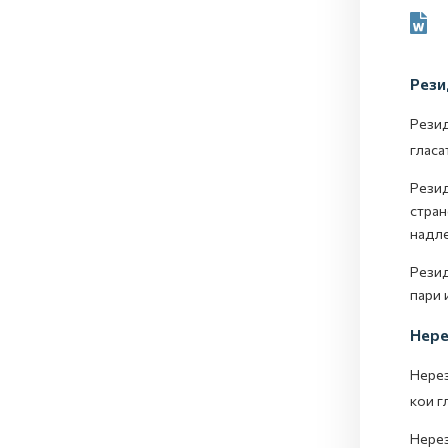
Рези
Рези
гласа
Резид
стран
надле
Резид
пари 
Нере
Нере
кои г
Нерез