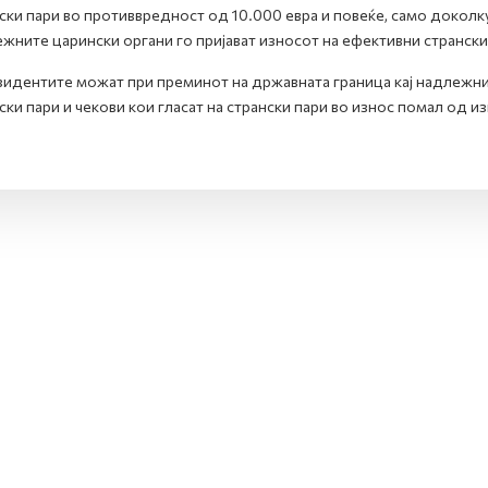
ски пари во противвредност од 10.000 евра и повеќе, само доколк
жните царински органи го пријават износот на ефективни странски 
идентите можат при преминот на државната граница кај надлежнит
ски пари и чекови кои гласат на странски пари во износ помал од и