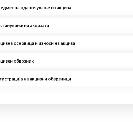
едмет на оданочување со акциза
станување на акцизата
цизна основица и износи на акциза
цизен обврзник
гистрација на акцизни обврзници