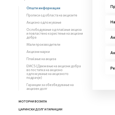
Пр
Општи информации
Прописи од областа на акцизите
На
Акцизно одложување
Ослободување од плаќање акциза
и повластено користење на акцизни
Ак
добра
Мали производители
Акцизни марки
Ак
Плаќање на акциза
EMCS (Движење на акцизни добра
Ре
во постапка на акцизно
одложување на акцизното
подрачје)
Гаранции за обезбедување на
акцизен долг
МОТОРНИ ВОЗИЛА
ЦАРИНСКИ ДОЛГ И ГАРАНЦИИ