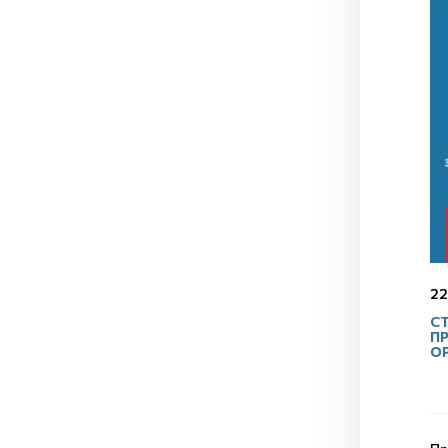
22
С
П
О