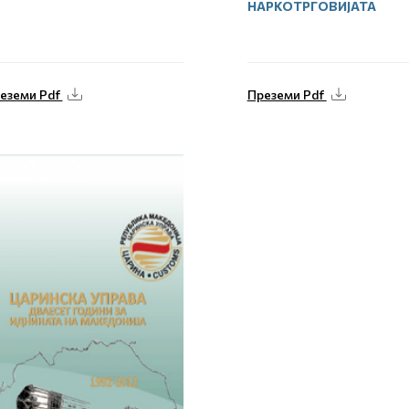
НАРКОТРГОВИЈАТА
еземи Pdf
Преземи Pdf