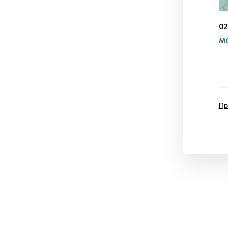
02
МО
Пр