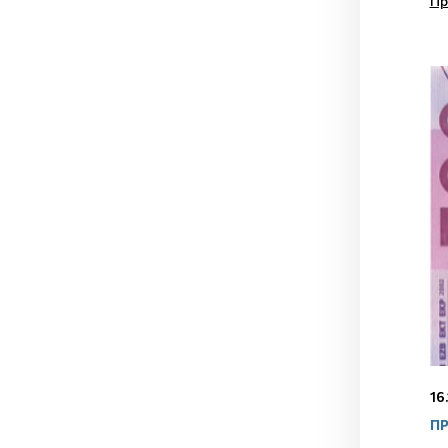
Пр
16
ПР