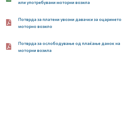
или употребувани моторни возила
Потврда за платени увозни давачки за оцаринето
моторно возило
Потврда за ослободување од плаќање данок на
моторни возила