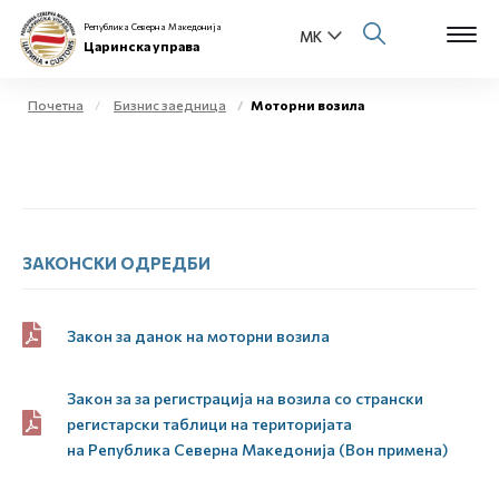
Република Северна Македонија
Царинска управа
Почетна
Бизнис заедница
Моторни возила
Open s
За нас
Open s
Физички лица
Open s
ЗАКОНСКИ ОДРЕДБИ
Бизнис заедница
Open s
Е-Царина
Закон за данок на моторни возила
Open s
Медиа центар
Закон за за регистрација на возила со странски
регистарски таблици на територијата
Контакт
на
Р
епублика
С
еверна
М
акедонија (Вон примена)
Е-Весник