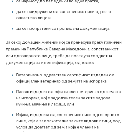
се најмногу до пет единки во една пратка,
да се придружени од сопственикот или од него
овластено лице и
да се пропратени со пропишана документација.
За секој домашен миленик кој се пренесува преку граничен
премин на Република Северна Македонија, сопственикот
или одговорното лице, треба да поседува соодветна
документација за идентификација, односно:
Ветеринарно-здравствен сертификат издаден од
официјален ветеринар од земјата на испорака,
Пасош издаден од официјален ветеринар од земјата
на испорака, кој е задолжителен за сите видови
кучиња, мачиња и ласици, или
Изјава, издадена од сопственикот или одговорното
лице, која е задолжителна за сите видови птици, под
услов да доаѓаат од земја која е членка на