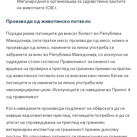
Меѓународната организација за здравствена заштита
на животните (ОIE).
Производи од животинско потекло
Поради ризик патниците да внесат болест во Република
Македонија, сите пратки месо, производи од месо, млеко и
производи од млеко, наменети за лична употреба се
забранети за внес во Република Македонија, со исклучок на
одредени стоки согласно Правилникот за начинот на
вршење на проверка и преглед на граничен премин на пратки
од животинско потекло кои се внесени како личен багаж на
патниците и се наменети за лична употреба или
некомерцијални цели. Исклучоците се наведени во Прилог 4
од правилникот
Кога наведените производи подлежат на обврската да се
изврши задолжителен преглед, патниците потребно е да се
упатат на спроведување на преглед кај граничен
ветеринарен инспектор на граничниот премин доколку
постои. Во спротивно патникот се пренасочува на граничен