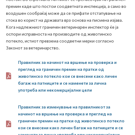
премин каде што постои соодветната инспекција, а само во
воздушен сообраќај може да се прифати отстапување на
стока во корист на државата врз основа на писмена изјава.
Кога надлежниот граничен ветеринарен инспектор ќе ја
оспори исправноста на производите од животинско
потекло, истиот превзема соодветни мерки согласно
Законот за ветеринарство.
Правилник за начинот на вршење на проверка и
преглед на граничен премин на пратки од
животинско потекло кои се внесени како личен
багаж на патниците и се наменети за лична
употреба или некомерцијални цели
Правилник за изменување на правилникот за
начинот на вршење на проверка и преглед на
граничен премин на пратки од животинско потекло
кои се внесени како личен багаж на патниците и се
наменети за лична употреба или некомерцијални