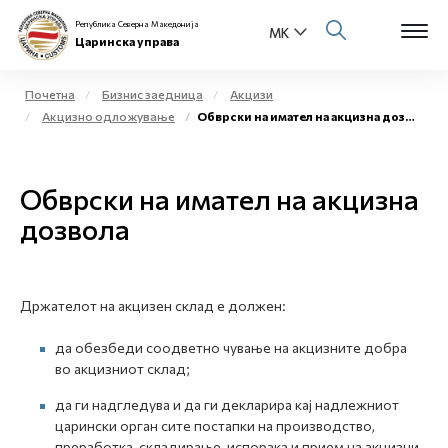
Република Северна Македонија
Царинска управа
Почетна
Бизнис заедница
Акцизи
Акцизно одложување
Обврски на имател на акцизна дозвола
Open s
За нас
Open s
Обврски на имател на акцизна
Физички лица
дозвола
Open s
Бизнис заедница
Open s
Е-Царина
Држателот на акцизен склад е должен:
Open s
Медиа центар
да обезбеди соодветно чување на акцизните добра
во акцизниот склад;
Контакт
да ги надгледува и да ги декларира кај надлежниот
царински орган сите постапки на производство,
Е-Весник
преработка, складирање, испорака и прием на акцизни