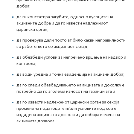
добра;
да ги констатира загубите, односно кусоците на
акцизните добра и да го извести надлежниот
царински орган;
да проверува дали постојат било какви неправилности
во работењето со акцизниот склад;
да обезбеди услови за непречено вршење на надзор и
контрола;
да води уредна и точна евиденција на акцизни добра;
да го следи обезбедувањето на акцизата и доколку е
потребно да го зголеми износот на гаранцијата и
да го извести надлежниот царински орган за секоја
промена на податоците и/или условите под кои е
издадена акцизната дозвола и да побара измена на
акцизната дозвола.