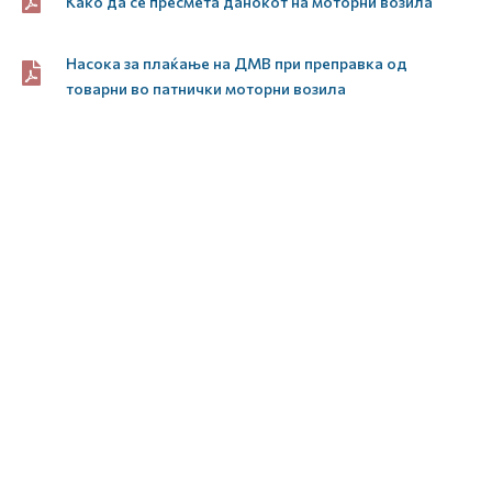
Како да се пресмета данокот на моторни возила
Насока за плаќање на ДМВ при преправка од
товарни во патнички моторни возила