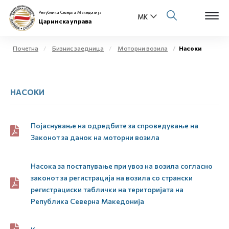
Република Северна Македонија
Царинска управа
Почетна
Бизнис заедница
Моторни возила
Насоки
Open s
За нас
НАСОКИ
Open s
Физички лица
Open s
Бизнис заедница
Појаснување на одредбите за спроведување на
Законот за данок на моторни возила
Open s
Е-Царина
Насока за постапување при увоз на возила согласно
Open s
Медиа центар
законот за регистрација на возила со странски
регистрациски таблички на територијата на
Република Северна Македонија
Контакт
Е-Весник