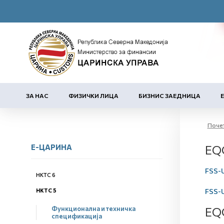
ЗА НАС
ФИЗИЧКИ ЛИЦА
БИЗНИС ЗАЕДНИЦА
Поче
Е-ЦАРИНА
EQC
FSS-
НКТС 6
НКТС 5
FSS-
Функционална и техничка
EQ
спецификација