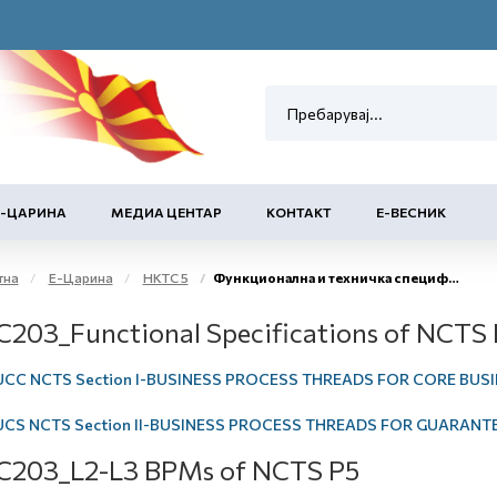
Е-ЦАРИНА
МЕДИА ЦЕНТАР
КОНТАКТ
Е-ВЕСНИК
тна
Е-Царина
НКТС 5
Функционална и техничка спецификација
203_Functional Specifications of NCTS 
UCC NCTS Section I-BUSINESS PROCESS THREADS FOR CORE BUSI
UCS NCTS Section II-BUSINESS PROCESS THREADS FOR GUARANT
C203_L2-L3 BPMs of NCTS P5