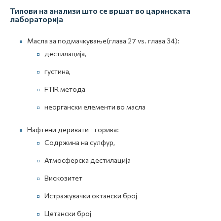
Типови на анализи што се вршат во царинската
лабораторија
Масла за подмачкување(глава 27 vs. глава 34):
дестилација,
густина,
FTIR метода
неоргански елементи во масла
Нафтени деривати - горива:
Содржина на сулфур,
Атмосферска дестилација
Вискозитет
Истражувачки октански број
Цетански број