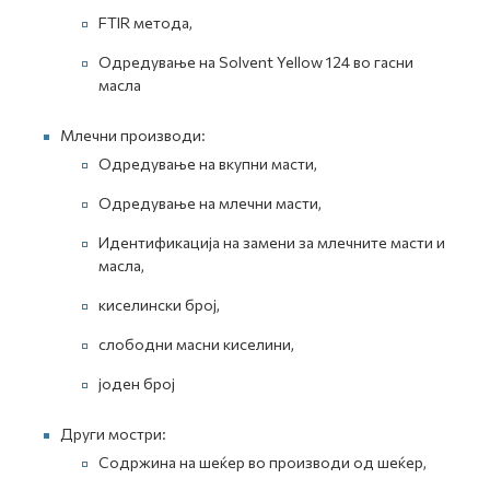
FTIR метода,
Одредување на Solvent Yellow 124 во гасни
масла
Млечни производи:
Одредување на вкупни масти,
Одредување на млечни масти,
Идентификација на замени за млечните масти и
масла,
киселински број,
слободни масни киселини,
јоден број
Други мостри:
Содржина на шеќер во производи од шеќер,