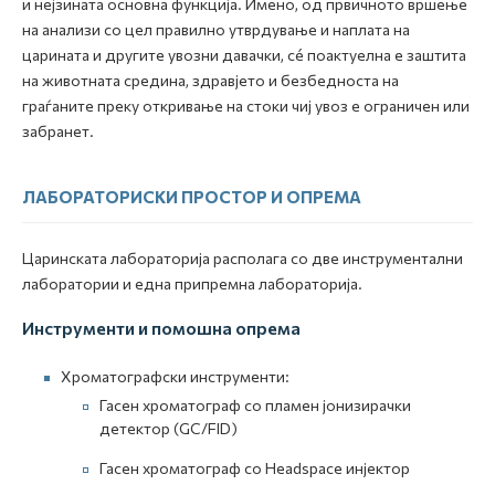
и нејзината основна функција. Имено, од првичното вршење
на анализи со цел правилно утврдување и наплата на
царината и другите увозни давачки, сé поактуелна е заштита
на животната средина, здравјето и безбедноста на
граѓаните преку откривање на стоки чиј увоз е ограничен или
забранет.
ЛАБОРАТОРИСКИ ПРОСТОР И ОПРЕМА
Царинската лабораторија располага со две инструментални
лаборатории и една припремна лабораторија.
Инструменти и помошна опрема
Хроматографски инструменти:
Гасен хроматограф со пламен јонизирачки
детектор (GC/FID)
Гасен хроматограф со Headspace инјектор