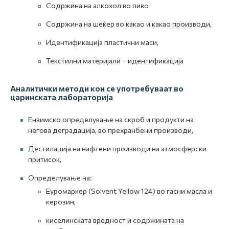
Содржина на алкохол во пиво
Содржина на шеќер во какао и какао производи,
Идентификација пластични маси,
Текстилни материјали – идентификација
Аналитички методи кои се употребуваат во
царинската лабораторија
Eнзимско определување на скроб и продукти на
негова деградација, во прехранбени производи,
Дестилација на нафтени производи на атмосферски
притисок,
Определување на:
Еуромаркер (Solvent Yellow 124) во гасни масла и
керозин,
киселинската вредност и содржината на