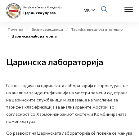
Република Северна Македонија
Царинска управа
Почетна
Бизнис заедница
Тарифа, вредност и потекло
Царинска лабораторија
Open s
За нас
Open s
Царинска лабораторија
Физички лица
Open s
Бизнис заедница
Главна задача на царинската лабораторија е спроведување
Open s
Е-Царина
на анализи за идентификација на мостри земени од страна
на царинските службеници и издавање на мислење за
Open s
тарифна класификација за анализираните мостри, во
Медиа центар
согласност со Хармонизираниот систем и Комбинираната
номенклатура.
Контакт
Со развојот на Царинската лабораторија сé повеќе се менува
Е-Весник