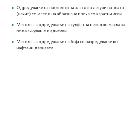
Одредување на проценти на злато во легури на злато
(накит) со метод на абразивна плоча со каратни игли,
Метода за одредување на сулфатна пепел во масла за
подмачкување и адитиви,
Метода за одредување на боја со разредување во
нафтени деривати.