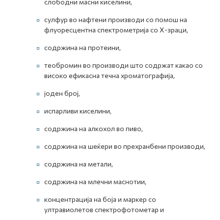
слободни масни киселини,
сулфур во нафтени производи со помош на
флуоресцентна спектрометрија со Х-зраци,
содржина на протеини,
теобромин во производи што содржат какао со
високо ефикасна течна хроматографија,
јоден број,
испарливи киселини,
содржина на алкохол во пиво,
содржина на шеќери во прехранбени производи,
содржина на метали,
содржина на млечни маснотии,
концентрација на боја и маркер со
ултравиолетов спектрофотометар и