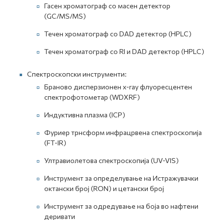
Гасен хроматограф со масен детектор
(GC/MS/MS)
Течен хроматограф со DAD детектор (HPLC)
Течен хроматограф со RI и DAD детектор (HPLC)
Спектроскопски инструменти:
Браново дисперзионен x-ray флуоресцентен
спектрофотометар (WDXRF)
Индуктивна плазма (ICP)
Фуриер трнсформ инфрацрвена спектроскопија
(FT-IR)
Ултравиолетова спектроскопија (UV-VIS)
Инструмент за определување на Истражувачки
октански број (RON) и цетански број
Инструмент за одредување на боја во нафтени
деривати