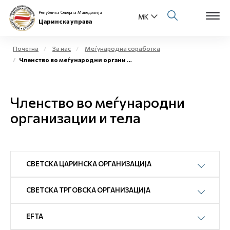
Република Северна Македонија
Царинска управа
Почетна
За нас
Меѓународна соработка
Членство во меѓународни органи и тела
Open s
За нас
Open s
Членство во меѓународни
Физички лица
организации и тела
Open s
Бизнис заедница
Open s
Е-Царина
СВЕТСКА ЦАРИНСКА ОРГАНИЗАЦИЈА
Open s
Медиа центар
СВЕТСКА ТРГОВСКА ОРГАНИЗАЦИЈА
Контакт
EFTA
Е-Весник