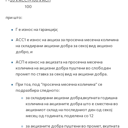
100
при што:
Г е износ на гаранција;
АСС1 е износ на акциза за просечна месечна количина
на складирани акцизни добра за секој вид акцизно
добро, и
АСП е износ на акцизата на просечна месечна
количина на акцизни добра пуштени во слободен
промет по ставка за секој вид на акцизни добра.
При тоа, под “просечна месечна количина“ се
подразбира следното:
за складирани акцизни добра,вкупната годишна
количина на акцизните добра што е сместена во
акцизниот склад на последниот ден од секој
месец од годината, поделена со 12
за акцизните добра пуштени во промет, вкупната