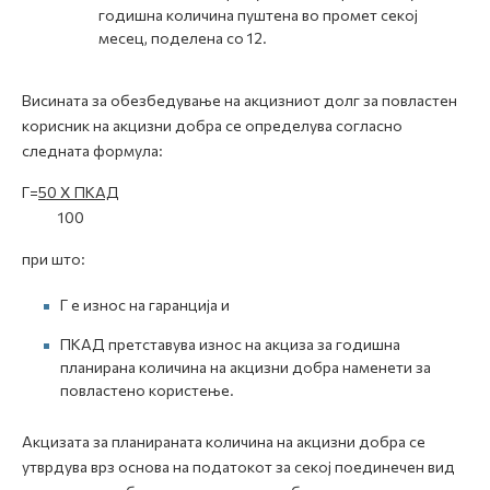
годишна количина пуштена во промет секој
месец, поделена со 12.
Висината за обезбедување на акцизниот долг за повластен
корисник на акцизни добра се определува согласно
следната формула:
Г=
50 X ПКАД
100
при што:
Г е износ на гаранција и
ПКАД претставува износ на акциза за годишна
планирана количина на акцизни добра наменети за
повластено користење.
Акцизата за планираната количина на акцизни добра се
утврдува врз основа на податокот за секој поединечен вид