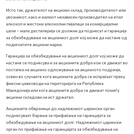
Исто так, држателот на акцизен склад, производителот или
увозникот, како и малиот независен производител на етил
алкохол и жестоки алкохолни пијалаци за комерцијални
цели – мала дестилерија се должни да поднесат и гаранција
за обезбедување на акцизниот долг кој може да настане од
подигнатите акцизни марки.
Гаранција за обезбедување на акцизниот долг кој може да
настане се поднесува и за акцизните добра кои се движат во
постапка на акцизно одложување на акцизното подрачје,
освен во случаите кога акцизните добра се испраќаат преку
фиксни цевководи на територијата на Република
Македонија или кога акцизните добра се движат помеѓу
акцизни складови на ист држател.
Акцизните обврзници до надлежниот царински орган
поднесуваат барање за прифаќање на гаранцијата за
обезбедување на акцизниот долг. Надлежниот царински
орган по прифаќање на гаранцијата за обезбедување на