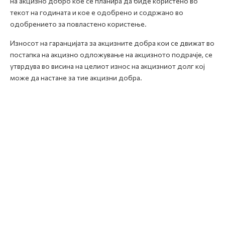
на акцизно добро кое се планира да биде користено во
текот на годината и кое е одобрено и содржано во
одобрението за повластено користење.
Износот на гаранцијата за акцизните добра кои се движат во
постапка на акцизно одложување на акцизното подрачје, се
утврдува во висина на целиот износ на акцизниот долг кој
може да настане за тие акцизни добра.