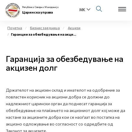
Република Северна Македонија
Царинска управа
Почетна
Бизнис заедница
Акцизи
Гаранции за обезбедување на акцизен долг
Open s
За нас
Open s
Гаранција за обезбедување на
Физички лица
акцизен долг
Open s
Бизнис заедница
Open s
Е-Царина
Држателот на акцизен склад и имателот на одобрение за
повластен корисник на акцизни добра се должни до
Open s
Медиа центар
надлежниот царински орган да поднесат гаранција за
обезбедување на плаќањето на акцизниот долг кој може да
Контакт
настане за акцизните добра кои се наоѓаат во постапка на
акцизно одложување во согласност со одредбите од
Законот за акцизите.
Е-Весник