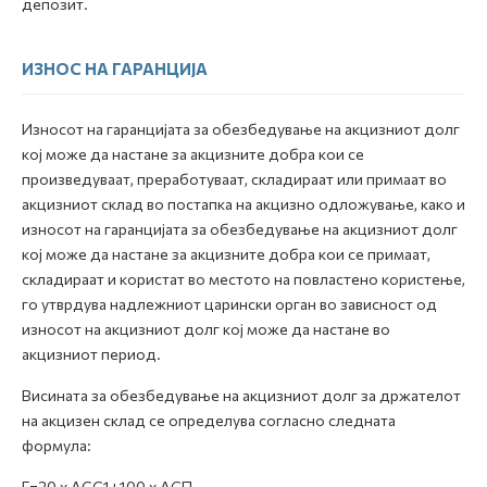
депозит.
ИЗНОС НА ГАРАНЦИЈА
Износот на гаранцијата за обезбедување на акцизниот долг
кој може да настане за акцизните добра кои се
произведуваат, преработуваат, складираат или примаат во
акцизниот склад во постапка на акцизно одложување, како и
износот на гаранцијата за обезбедување на акцизниот долг
кој може да настане за акцизните добра кои се примаат,
складираат и користат во местото на повластено користење,
го утврдува надлежниот царински орган во зависност од
износот на акцизниот долг кој може да настане во
акцизниот период.
Висината за обезбедување на акцизниот долг за држателот
на акцизен склад се определува согласно следната
формула:
Г=
20 x ACC1+100 x АСП