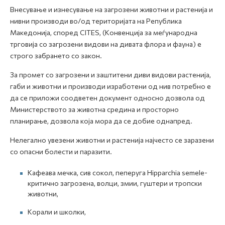
Внесување и изнесување на загрозени животни и растенија и
нивни производи во/од територијата на Република
Mакедонија, според CITES, (Конвенција за меѓународна
трговија со загрозени видови на дивата флора и фауна) е
строго забрането со закон.
За промет со загрозени и заштитени диви видови растенија,
габи и животни и производи изработени од нив потребно е
да се приложи соодветен документ односно дозвола од
Mинистерството за животна средина и просторно
планирање, дозвола која мора да се добие однапред.
Нелегално увезени животни и растенија најчесто се заразени
со опасни болести и паразити.
Кафеава мечка, сив сокол, пеперуга Hipparchia semele-
критично загрозена, волци, змии, гуштери и тропски
животни,
Корали и школки,