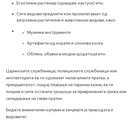
Егзотични растенија (орхидеи, кактуси) итн,
Сите видови предмети кои произлегуваат од
загрозени растителни и животински видови, како:
Музички инструменти
Артефакти од корали и слонова коска
Облека, обувки и модни додатоци итн.
Царинските службеници, полициските службеници или
инспекторите ќе ги одземаат нелегалните пратки, а
прекршителот, покрај плаќање на парични казни, ќе ги
покрие и сите останати трошоци за привремената грижа или
складирање на такви пратки.
Бидете внимателен купувач и зачувајте ја природата и
видовите!